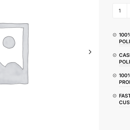
Honda
CBR150
Tail
Panel
100
quantity
POL
CAS
POL
100
PRO
FAS
CUS