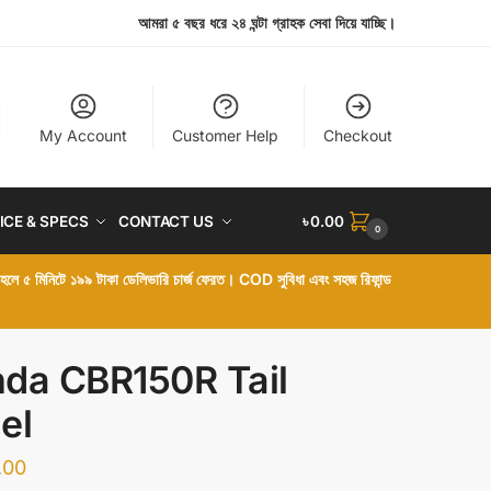
আমরা ৫ বছর ধরে ২৪ ঘন্টা গ্রাহক সেবা দিয়ে যাচ্ছি।
My Account
Customer Help
Checkout
ICE & SPECS
CONTACT US
৳
0.00
0
া হলে ৫ মিনিটে ১৯৯ টাকা ডেলিভারি চার্জ ফেরত। COD সুবিধা এবং সহজ রিফান্ড
da CBR150R Tail
el
.00