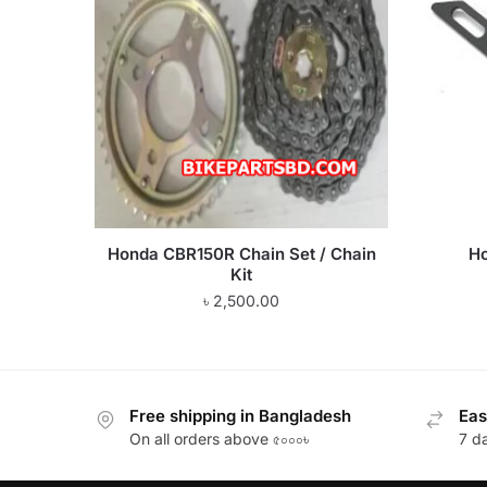
Honda CBR150R Chain Set / Chain
Ho
Kit
৳
2,500.00
Free shipping in Bangladesh
Eas
On all orders above ৫০০০৳
7 d