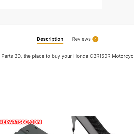
Description
Reviews
0
arts BD, the place to buy your Honda CBR150R Motorcycle T