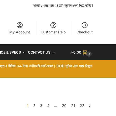
আমরা ৫ বছর ধরে ২৪ ঘন্টা গ্রাহক সেবা দিয়ে যাচ্ছি।
My Account
Customer Help
Checkout
ICE & SPECS
CONTACT US
৳
0.00
0
া হলে ৫ মিনিটে ১৯৯ টাকা ডেলিভারি চার্জ ফেরত। COD সুবিধা এবং সহজ রিফান্ড
1
2
3
4
…
20
21
22