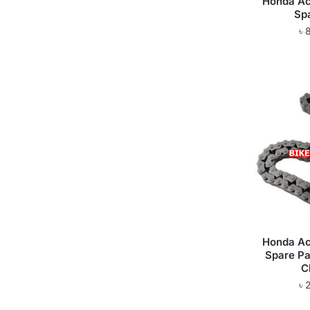
Honda Ac
Sp
৳
Honda Ac
Spare Pa
C
৳