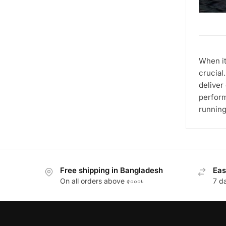
When it
crucial
deliver
perform
running
Free shipping in Bangladesh
Eas
On all orders above ৫০০০৳
7 d