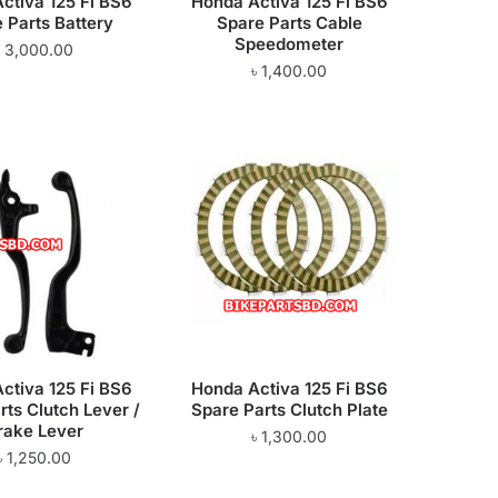
ctiva 125 Fi BS6
Honda Activa 125 Fi BS6
 Parts Battery
Spare Parts Cable
Speedometer
৳
3,000.00
৳
1,400.00
ctiva 125 Fi BS6
Honda Activa 125 Fi BS6
rts Clutch Lever /
Spare Parts Clutch Plate
rake Lever
৳
1,300.00
৳
1,250.00