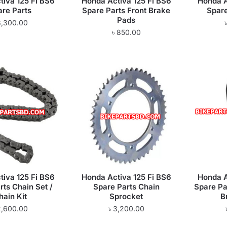
tiva 125 Fi BS6
Honda Activa 125 Fi BS6
Honda A
are Parts
Spare Parts Front Brake
Spare
Pads
8,300.00
৳
850.00
tiva 125 Fi BS6
Honda Activa 125 Fi BS6
Honda A
rts Chain Set /
Spare Parts Chain
Spare Pa
hain Kit
Sprocket
B
2,600.00
৳
3,200.00