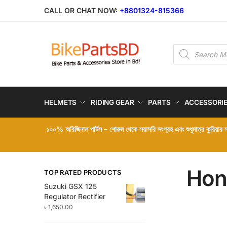
Skip
Skip
CALL OR CHAT NOW:
+8801324-815366
to
to
navigation
content
Products
search
HELMETS
RIDING GEAR
PARTS
ACCESSORI
১০০% অরিজিনাল পার্টস – শোরুম থেকে সরাসরি সংগ্রহ এবং শুধুমাত্র কুরিয়ার
Hon
TOP RATED PRODUCTS
Suzuki GSX 125
Regulator Rectifier
৳
1,650.00