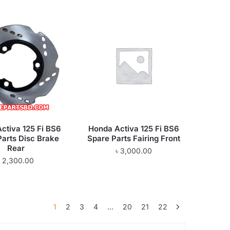
ctiva 125 Fi BS6
Honda Activa 125 Fi BS6
Parts Disc Brake
Spare Parts Fairing Front
Rear
৳
3,000.00
৳
2,300.00
1
2
3
4
…
20
21
22