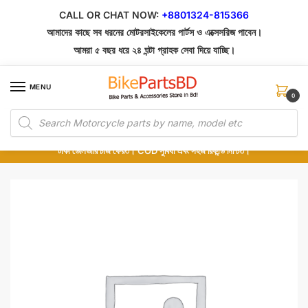
Skip
Skip
CALL OR CHAT NOW:
+8801324-815366
to
to
আমাদের কাছে সব ধরনের মোটরসাইকেলের পার্টস ও এক্সেসরিজ পাবেন।
navigation
content
আমরা ৫ বছর ধরে ২৪ ঘন্টা গ্রাহক সেবা দিয়ে যাচ্ছি।
MENU
0
Products
১০০% অরিজিনাল পার্টস – শোরুম থেকে সরাসরি সংগ্রহ এবং শুধুমাত্র কুরিয়ার সার্ভিসে ডেলিভারি।
search
অর্ডার করার পর পার্টের ছবি দেখুন। পছন্দ হলে Cash on Delivery দিন, না হলে ৫ মিনিটে ১৯৯
টাকা ডেলিভারি চার্জ ফেরত। COD সুবিধা এবং সহজ রিফান্ড নিশ্চিত।