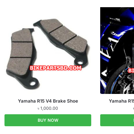
Yamaha R15 V4 Brake Shoe
Yamaha R15
৳
1,000.00
BUY NOW