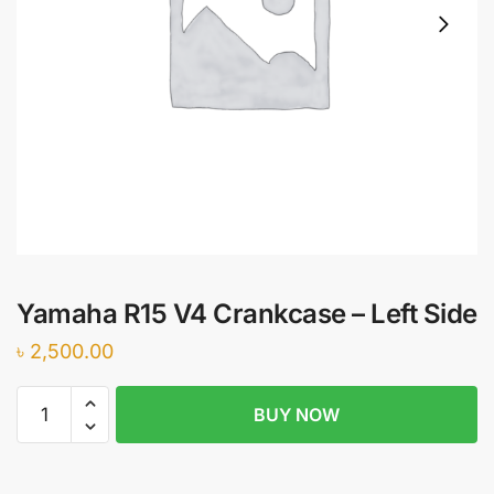
Yamaha R15 V4 Crankcase – Left Side
৳
2,500.00
Yamaha
BUY NOW
R15
V4
Crankcase