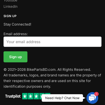
Youtube
LinkedIn
SIGN UP
Stay Connected!
Email address:
© 2021–2026 BikePartsBD.com. All Rights Reserved.
All trademarks, logos, and brand names are the property of
their respective owners and are used on this site for
identification purposes only.
1
Contac
Need Help? Chat Now