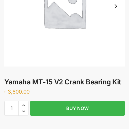
Yamaha MT-15 V2 Crank Bearing Kit
৳
3,600.00
Yamaha
BUY NOW
MT-
15
V2