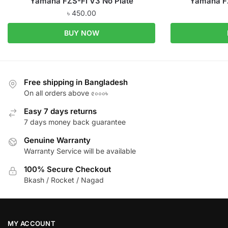
Yamaha FZS-FI V3 No Plate
Yamaha FZ
৳
450.00
BUY NOW
Free shipping in Bangladesh
On all orders above ৫০০০৳
Easy 7 days returns
7 days money back guarantee
Genuine Warranty
Warranty Service will be available
100% Secure Checkout
Bkash / Rocket / Nagad
MY ACCOUNT