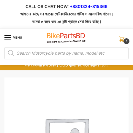
Skip
Skip
CALL OR CHAT NOW:
+8801324-815366
to
to
আমাদের কাছে সব ধরনের মোটরসাইকেলের পার্টস ও এক্সেসরিজ পাবেন।
navigation
content
আমরা ৫ বছর ধরে ২৪ ঘন্টা গ্রাহক সেবা দিয়ে যাচ্ছি।
MENU
0
Products
১০০% অরিজিনাল পার্টস – শোরুম থেকে সরাসরি সংগ্রহ এবং শুধুমাত্র কুরিয়ার সার্ভিসে ডেলিভারি।
search
অর্ডার করার পর পার্টের ছবি দেখুন। পছন্দ হলে Cash on Delivery দিন, না হলে ৫ মিনিটে ১৯৯
টাকা ডেলিভারি চার্জ ফেরত। COD সুবিধা এবং সহজ রিফান্ড নিশ্চিত।