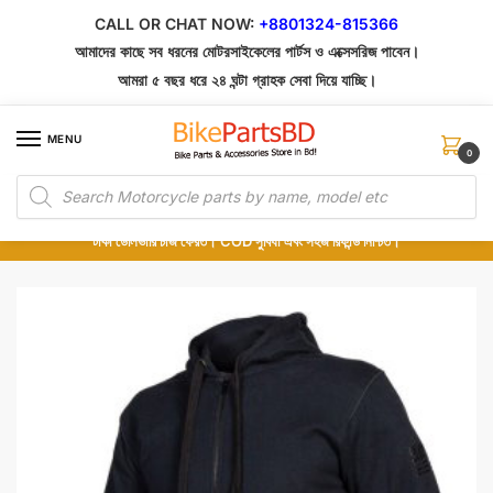
Skip
Skip
CALL OR CHAT NOW:
+8801324-815366
to
to
আমাদের কাছে সব ধরনের মোটরসাইকেলের পার্টস ও এক্সেসরিজ পাবেন।
navigation
content
আমরা ৫ বছর ধরে ২৪ ঘন্টা গ্রাহক সেবা দিয়ে যাচ্ছি।
MENU
0
Products
১০০% অরিজিনাল পার্টস – শোরুম থেকে সরাসরি সংগ্রহ এবং শুধুমাত্র কুরিয়ার সার্ভিসে ডেলিভারি।
search
অর্ডার করার পর পার্টের ছবি দেখুন। পছন্দ হলে Cash on Delivery দিন, না হলে ৫ মিনিটে ১৯৯
টাকা ডেলিভারি চার্জ ফেরত। COD সুবিধা এবং সহজ রিফান্ড নিশ্চিত।