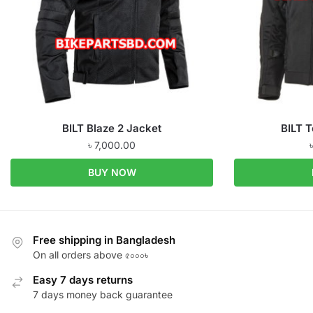
BILT Blaze 2 Jacket
BILT 
৳
7,000.00
BUY NOW
Free shipping in Bangladesh
On all orders above ৫০০০৳
Easy 7 days returns
7 days money back guarantee