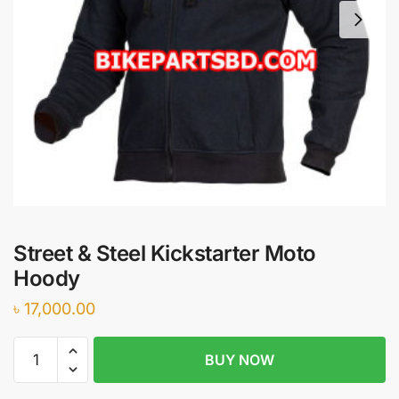
Street & Steel Kickstarter Moto
Hoody
৳
17,000.00
Street
BUY NOW
&
Steel