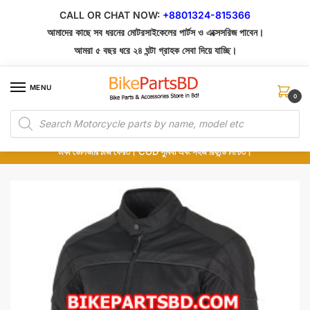
Skip
Skip
CALL OR CHAT NOW:
+8801324-815366
to
to
আমাদের কাছে সব ধরনের মোটরসাইকেলের পার্টস ও এক্সেসরিজ পাবেন।
navigation
content
আমরা ৫ বছর ধরে ২৪ ঘন্টা গ্রাহক সেবা দিয়ে যাচ্ছি।
MENU
0
Products
১০০% অরিজিনাল পার্টস – শোরুম থেকে সরাসরি সংগ্রহ এবং শুধুমাত্র কুরিয়ার সার্ভিসে ডেলিভারি।
search
অর্ডার করার পর পার্টের ছবি দেখুন। পছন্দ হলে Cash on Delivery দিন, না হলে ৫ মিনিটে ১৯৯
টাকা ডেলিভারি চার্জ ফেরত। COD সুবিধা এবং সহজ রিফান্ড নিশ্চিত।