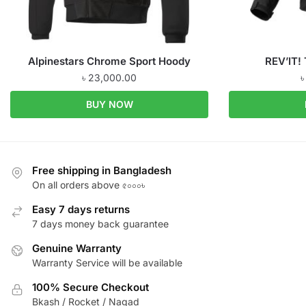
Alpinestars Chrome Sport Hoody
REV’IT!
৳
23,000.00
BUY NOW
Free shipping in Bangladesh
On all orders above ৫০০০৳
Easy 7 days returns
7 days money back guarantee
Genuine Warranty
Warranty Service will be available
100% Secure Checkout
Bkash / Rocket / Nagad