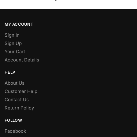
MY ACCOUNT
Sign In
Sign Up
Your Cart
Account Details
HELP
About Us
Customer Help
Contact Us
Return Policy
FOLLOW
Facebook