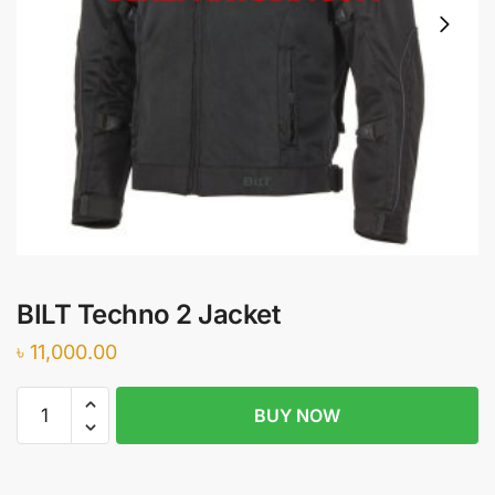
BILT Techno 2 Jacket
৳
11,000.00
BILT
BUY NOW
Techno
2
Jacket