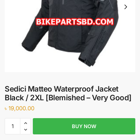
Sedici Matteo Waterproof Jacket
Black / 2XL [Blemished – Very Good]
৳
19,000.00
Sedici
BUY NOW
Matteo
Waterproof