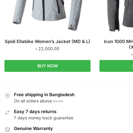
Spidi Ellabike Women’s Jacket (MD & L)
Icon 1000 M
(
৳
22,000.00
BUY NOW
Free shipping in Bangladesh
On all orders above ৫০০০৳
Easy 7 days returns
7 days money back guarantee
Genuine Warranty