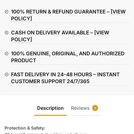
Jacket
Black
100% RETURN & REFUND GUARANTEE –
[VIEW
/
POLICY]
2XL
CASH ON DELIVERY AVAILABLE –
[VIEW
[Blemished
POLICY]
-
Very
100% GENUINE, ORIGINAL, AND AUTHORIZED
Good]
PRODUCT
quantity
FAST DELIVERY IN 24-48 HOURS – INSTANT
CUSTOMER SUPPORT 24/7/365
Description
Reviews
0
Protection & Safety: