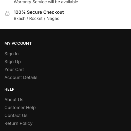
Warranty Service will be available
100% Secure Checkout
Bkash / Rocket / Nagad
MY ACCOUNT
Sign In
Sign Up
Your Cart
Account Details
HELP
About Us
Customer Help
Contact Us
Return Policy