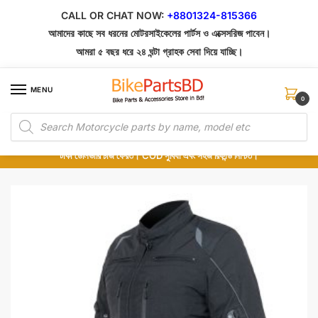
Skip
Skip
CALL OR CHAT NOW:
+8801324-815366
to
to
আমাদের কাছে সব ধরনের মোটরসাইকেলের পার্টস ও এক্সেসরিজ পাবেন।
navigation
content
আমরা ৫ বছর ধরে ২৪ ঘন্টা গ্রাহক সেবা দিয়ে যাচ্ছি।
MENU
0
Products
১০০% অরিজিনাল পার্টস – শোরুম থেকে সরাসরি সংগ্রহ এবং শুধুমাত্র কুরিয়ার সার্ভিসে ডেলিভারি।
search
অর্ডার করার পর পার্টের ছবি দেখুন। পছন্দ হলে Cash on Delivery দিন, না হলে ৫ মিনিটে ১৯৯
টাকা ডেলিভারি চার্জ ফেরত। COD সুবিধা এবং সহজ রিফান্ড নিশ্চিত।