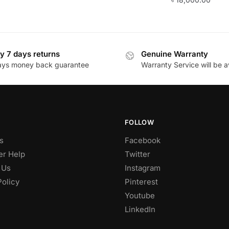
y 7 days returns
Genuine Warranty
ays money back guarantee
Warranty Service will be a
FOLLOW
s
Facebook
r Help
Twitter
 Us
Instagram
Policy
Pinterest
Youtube
LinkedIn