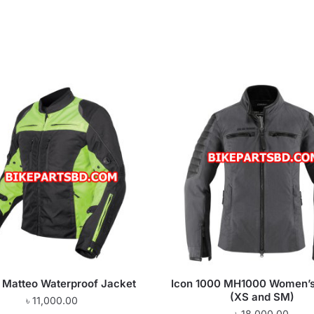
i Matteo Waterproof Jacket
Icon 1000 MH1000 Women’s
(XS and SM)
৳
11,000.00
৳
18,000.00