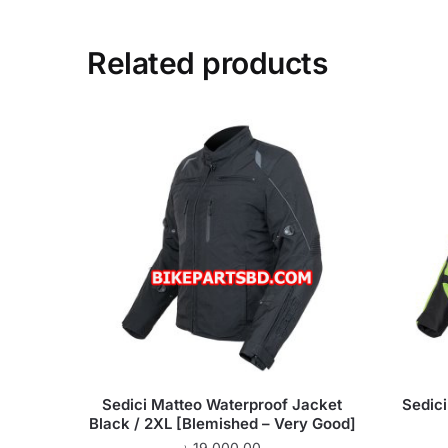
Related products
Sedici Matteo Waterproof Jacket
Sedic
Black / 2XL [Blemished – Very Good]
৳
19,000.00