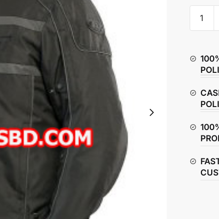
BILT
Shadow
Waterpr
Jacket
100
quantity
POL
CAS
POL
100
PRO
FAS
CUS