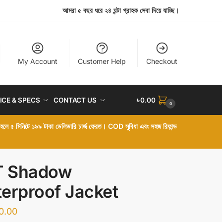
আমরা ৫ বছর ধরে ২৪ ঘন্টা গ্রাহক সেবা দিয়ে যাচ্ছি।
My Account
Customer Help
Checkout
ICE & SPECS
CONTACT US
৳
0.00
0
া হলে ৫ মিনিটে ১৯৯ টাকা ডেলিভারি চার্জ ফেরত। COD সুবিধা এবং সহজ রিফান্ড
T Shadow
erproof Jacket
0.00