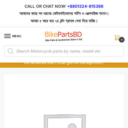
Skip
Skip
CALL OR CHAT NOW:
+8801324-815366
to
to
আমাদের কাছে সব ধরনের মোটরসাইকেলের পার্টস ও এক্সেসরিজ পাবেন।
navigation
content
আমরা ৫ বছর ধরে ২৪ ঘন্টা গ্রাহক সেবা দিয়ে যাচ্ছি।
MENU
0
Products
১০০% অরিজিনাল পার্টস – শোরুম থেকে সরাসরি সংগ্রহ এবং শুধুমাত্র কুরিয়ার সার্ভিসে ডেলিভারি।
search
অর্ডার করার পর পার্টের ছবি দেখুন। পছন্দ হলে Cash on Delivery দিন, না হলে ৫ মিনিটে ১৯৯
টাকা ডেলিভারি চার্জ ফেরত। COD সুবিধা এবং সহজ রিফান্ড নিশ্চিত।