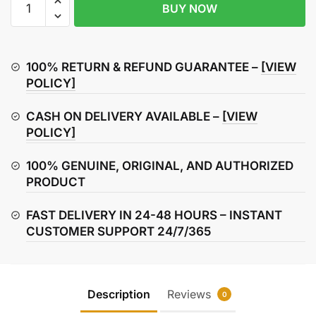
BUY NOW
Disc
Brake
Lock,
Anti
100% RETURN & REFUND GUARANTEE –
[VIEW
Theft
POLICY]
Waterproof
CASH ON DELIVERY AVAILABLE –
[VIEW
Motorcycle
POLICY]
Brake
Disc
100% GENUINE, ORIGINAL, AND AUTHORIZED
Wheel
PRODUCT
Lock
Motorbike
FAST DELIVERY IN 24-48 HOURS – INSTANT
Disc
CUSTOMER SUPPORT 24/7/365
Lock
Motorcycles,
Bicycles
Scooters
Description
Reviews
0
quantity