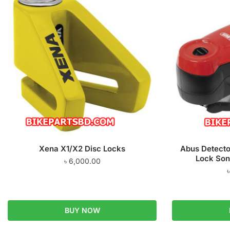
Xena X1/X2 Disc Locks
Abus Detecto
Lock Son
৳
6,000.00
BUY NOW