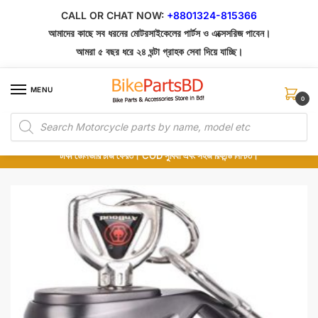
Skip
Skip
CALL OR CHAT NOW:
+8801324-815366
to
to
আমাদের কাছে সব ধরনের মোটরসাইকেলের পার্টস ও এক্সেসরিজ পাবেন।
navigation
content
আমরা ৫ বছর ধরে ২৪ ঘন্টা গ্রাহক সেবা দিয়ে যাচ্ছি।
MENU
0
Products
১০০% অরিজিনাল পার্টস – শোরুম থেকে সরাসরি সংগ্রহ এবং শুধুমাত্র কুরিয়ার সার্ভিসে ডেলিভারি।
search
অর্ডার করার পর পার্টের ছবি দেখুন। পছন্দ হলে Cash on Delivery দিন, না হলে ৫ মিনিটে ১৯৯
টাকা ডেলিভারি চার্জ ফেরত। COD সুবিধা এবং সহজ রিফান্ড নিশ্চিত।