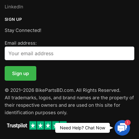
LinkedIn
SIGN UP
Stay Connected!
Email address:
© 2021–2026 BikePartsBD.com. All Rights Reserved.
All trademarks, logos, and brand names are the property of
their respective owners and are used on this site for
identification purposes only.
1
Contac
Need Help? Chat Now