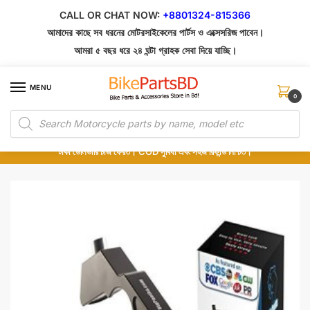
Skip
Skip
CALL OR CHAT NOW:
+8801324-815366
to
to
আমাদের কাছে সব ধরনের মোটরসাইকেলের পার্টস ও এক্সেসরিজ পাবেন।
navigation
content
আমরা ৫ বছর ধরে ২৪ ঘন্টা গ্রাহক সেবা দিয়ে যাচ্ছি।
MENU
0
Products
১০০% অরিজিনাল পার্টস – শোরুম থেকে সরাসরি সংগ্রহ এবং শুধুমাত্র কুরিয়ার সার্ভিসে ডেলিভারি।
search
অর্ডার করার পর পার্টের ছবি দেখুন। পছন্দ হলে Cash on Delivery দিন, না হলে ৫ মিনিটে ১৯৯
টাকা ডেলিভারি চার্জ ফেরত। COD সুবিধা এবং সহজ রিফান্ড নিশ্চিত।