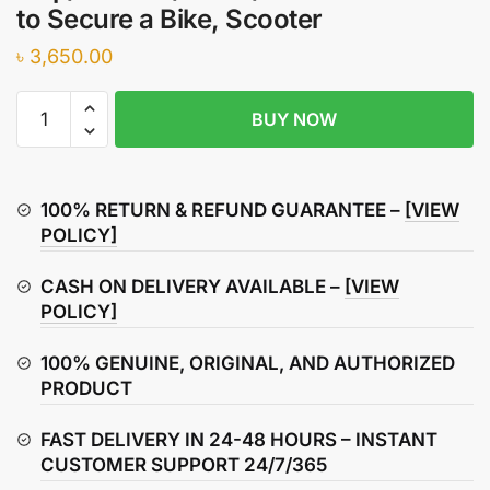
to Secure a Bike, Scooter
৳
3,650.00
BigPantha
BUY NOW
Upgraded
Motorcycle
Lock
-
100% RETURN & REFUND GUARANTEE –
[VIEW
A
POLICY]
Grip/Throttle/Brake/Handlebar
CASH ON DELIVERY AVAILABLE –
[VIEW
Lock
POLICY]
to
Secure
100% GENUINE, ORIGINAL, AND AUTHORIZED
a
PRODUCT
Bike,
Scooter
FAST DELIVERY IN 24-48 HOURS – INSTANT
quantity
CUSTOMER SUPPORT 24/7/365