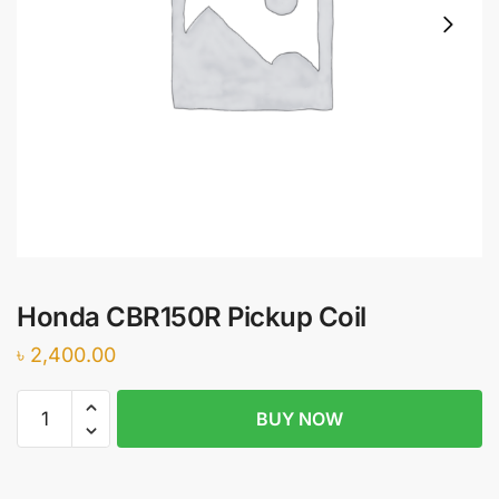
Honda CBR150R Pickup Coil
৳
2,400.00
Honda
BUY NOW
CBR150R
Pickup
Coil