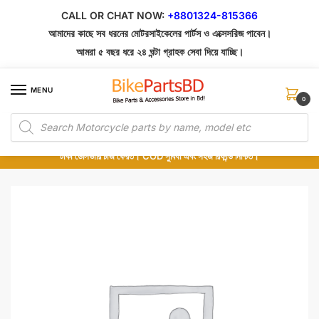
Skip
Skip
CALL OR CHAT NOW:
+8801324-815366
to
to
আমাদের কাছে সব ধরনের মোটরসাইকেলের পার্টস ও এক্সেসরিজ পাবেন।
navigation
content
আমরা ৫ বছর ধরে ২৪ ঘন্টা গ্রাহক সেবা দিয়ে যাচ্ছি।
MENU
0
Products
১০০% অরিজিনাল পার্টস – শোরুম থেকে সরাসরি সংগ্রহ এবং শুধুমাত্র কুরিয়ার সার্ভিসে ডেলিভারি।
search
অর্ডার করার পর পার্টের ছবি দেখুন। পছন্দ হলে Cash on Delivery দিন, না হলে ৫ মিনিটে ১৯৯
টাকা ডেলিভারি চার্জ ফেরত। COD সুবিধা এবং সহজ রিফান্ড নিশ্চিত।