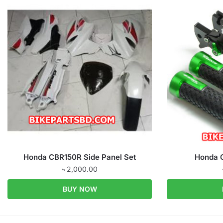
Honda CBR150R Side Panel Set
Honda C
৳
2,000.00
BUY NOW