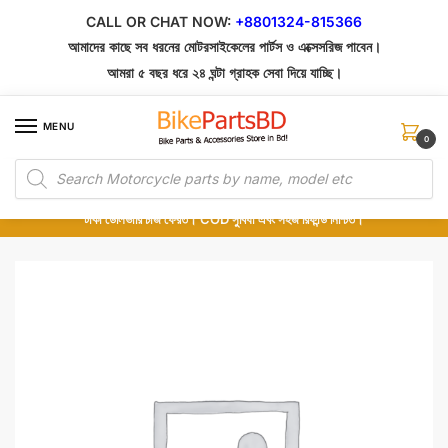
Skip
Skip
CALL OR CHAT NOW:
+8801324-815366
to
to
আমাদের কাছে সব ধরনের মোটরসাইকেলের পার্টস ও এক্সেসরিজ পাবেন।
navigation
content
আমরা ৫ বছর ধরে ২৪ ঘন্টা গ্রাহক সেবা দিয়ে যাচ্ছি।
MENU
0
Products
১০০% অরিজিনাল পার্টস – শোরুম থেকে সরাসরি সংগ্রহ এবং শুধুমাত্র কুরিয়ার সার্ভিসে ডেলিভারি।
search
অর্ডার করার পর পার্টের ছবি দেখুন। পছন্দ হলে Cash on Delivery দিন, না হলে ৫ মিনিটে ১৯৯
টাকা ডেলিভারি চার্জ ফেরত। COD সুবিধা এবং সহজ রিফান্ড নিশ্চিত।