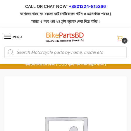
Skip
Skip
CALL OR CHAT NOW:
+8801324-815366
to
to
আমাদের কাছে সব ধরনের মোটরসাইকেলের পার্টস ও এক্সেসরিজ পাবেন।
navigation
content
আমরা ৫ বছর ধরে ২৪ ঘন্টা গ্রাহক সেবা দিয়ে যাচ্ছি।
MENU
0
Products
১০০% অরিজিনাল পার্টস – শোরুম থেকে সরাসরি সংগ্রহ এবং শুধুমাত্র কুরিয়ার সার্ভিসে ডেলিভারি।
search
অর্ডার করার পর পার্টের ছবি দেখুন। পছন্দ হলে Cash on Delivery দিন, না হলে ৫ মিনিটে ১৯৯
টাকা ডেলিভারি চার্জ ফেরত। COD সুবিধা এবং সহজ রিফান্ড নিশ্চিত।