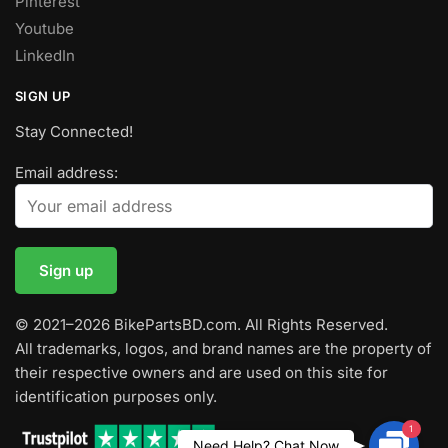
Pinterest
Youtube
LinkedIn
SIGN UP
Stay Connected!
Email address:
© 2021–2026 BikePartsBD.com. All Rights Reserved.
All trademarks, logos, and brand names are the property of
their respective owners and are used on this site for
identification purposes only.
1
Contac
Need Help? Chat Now