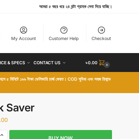
আমরা ৫ বছর ধরে ২৪ ঘন্টা গ্রাহক সেবা দিয়ে যাচ্ছি।
My Account
Customer Help
Checkout
ICE & SPECS
CONTACT US
৳
0.00
0
া হলে ৫ মিনিটে ১৯৯ টাকা ডেলিভারি চার্জ ফেরত। COD সুবিধা এবং সহজ রিফান্ড
k Saver
.00
BUY NOW