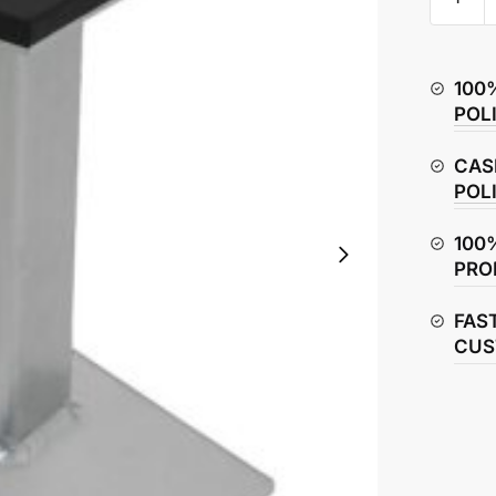
Saver
quantity
100
POL
CAS
POL
100
PRO
FAS
CUS