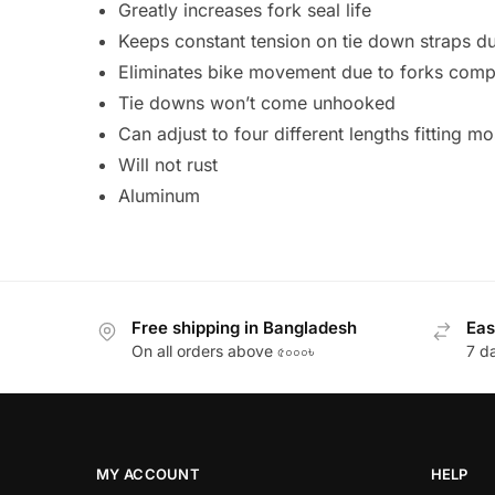
Greatly increases fork seal life
Keeps constant tension on tie down straps du
Eliminates bike movement due to forks comp
Tie downs won’t come unhooked
Can adjust to four different lengths fitting mos
Will not rust
Aluminum
Free shipping in Bangladesh
Eas
On all orders above ৫০০০৳
7 d
MY ACCOUNT
HELP