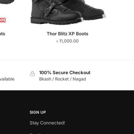
ots
Thor Blitz XP Boots
৳
11,000.00
100% Secure Checkout
vailable
Bkash / Rocket / Nagad
SIGN UP
Stay Connected!