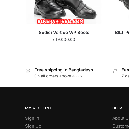
Sedici Vertice WP Boots
BILT P
৳
19,000.00
Free shipping in Bangladesh
Eas
On all orders above ৫০০০৳
7 d
MY ACCOUNT
HELP
Sign In
About U
Sign Up
Custome