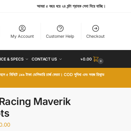
আমরা ৫ বছর ধরে ২৪ ঘন্টা গ্রাহক সেবা দিয়ে যাচ্ছি।
My Account
Customer Help
Checkout
ICE & SPECS
CONTACT US
৳
0.00
0
া হলে ৫ মিনিটে ১৯৯ টাকা ডেলিভারি চার্জ ফেরত। COD সুবিধা এবং সহজ রিফান্ড
 Racing Maverik
ts
0.00