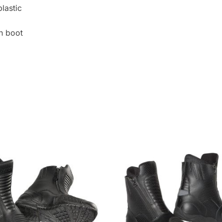
lastic
h boot