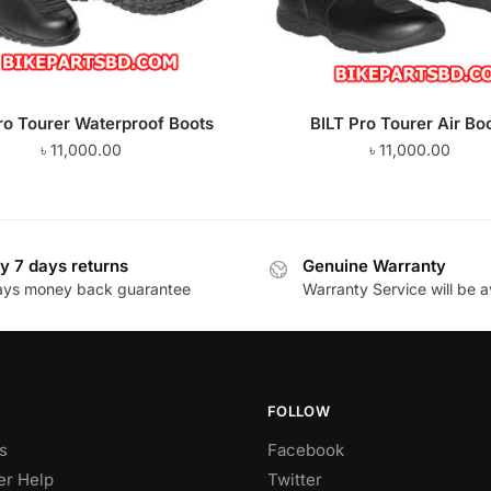
ro Tourer Waterproof Boots
BILT Pro Tourer Air Bo
৳
11,000.00
৳
11,000.00
y 7 days returns
Genuine Warranty
ays money back guarantee
Warranty Service will be a
FOLLOW
s
Facebook
r Help
Twitter