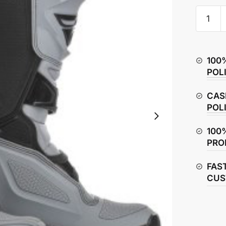
Fly
Racing
Maverik
Boots
100
quantity
POL
CAS
POL
100
PRO
FAS
CUS