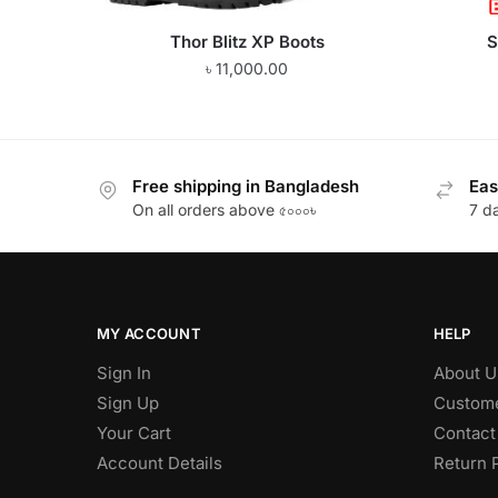
Thor Blitz XP Boots
S
৳
11,000.00
Free shipping in Bangladesh
Eas
On all orders above ৫০০০৳
7 d
MY ACCOUNT
HELP
Sign In
About U
Sign Up
Custome
Your Cart
Contact
Account Details
Return 