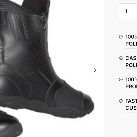
BILT
Pro
Tourer
Air
100
Boots
POL
quantity
CAS
POL
100
PRO
FAS
CUS