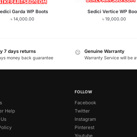
edici Garda WP Boots
Sedici Vertice WP Boo
৳
14,000.00
৳
19,000.00
y 7 days returns
Genuine Warranty
ays money back guarantee
Warranty Service will be a
FOLLOW
s
Facebook
r Help
Twitter
 Us
Instagram
Policy
Pinterest
Youtube