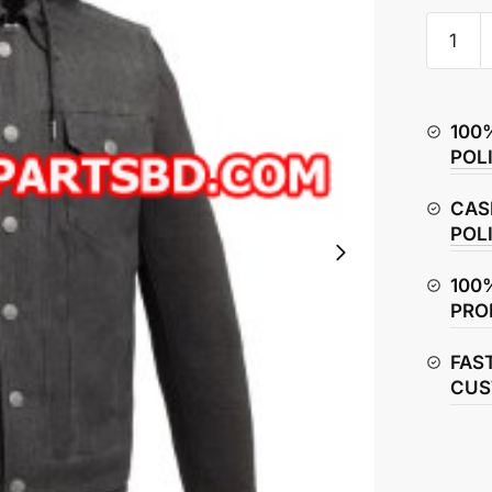
First
Manufac
Rook
Vest
100
With
POL
Hoody
quantity
CAS
POL
100
PRO
FAS
CUS