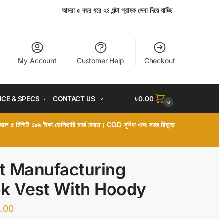
আমরা ৫ বছর ধরে ২৪ ঘন্টা গ্রাহক সেবা দিয়ে যাচ্ছি।
My Account
Customer Help
Checkout
ICE & SPECS
CONTACT US
৳
0.00
0
া হলে ৫ মিনিটে ১৯৯ টাকা ডেলিভারি চার্জ ফেরত। COD সুবিধা এবং সহজ রিফান্ড
st Manufacturing
k Vest With Hoody
.00