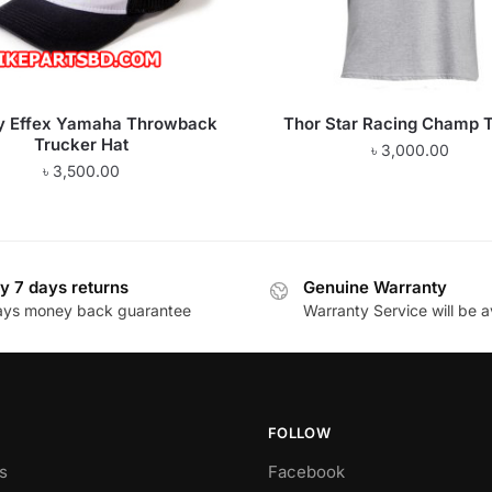
y Effex Yamaha Throwback
Thor Star Racing Champ T
Trucker Hat
৳
3,000.00
৳
3,500.00
y 7 days returns
Genuine Warranty
ays money back guarantee
Warranty Service will be a
FOLLOW
s
Facebook