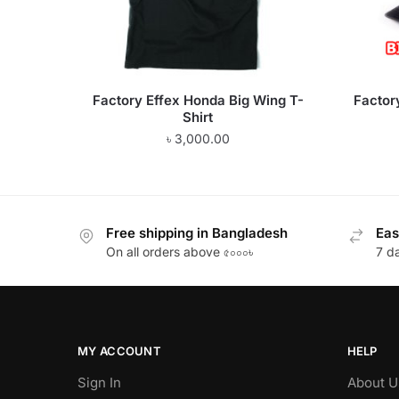
Factory Effex Honda Big Wing T-
Factor
Shirt
৳
3,000.00
Free shipping in Bangladesh
Eas
On all orders above ৫০০০৳
7 d
MY ACCOUNT
HELP
Sign In
About U