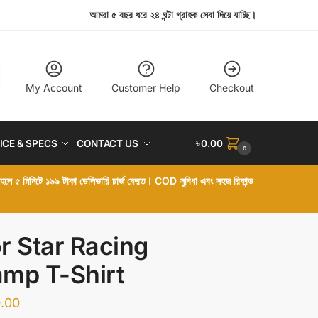
আমরা ৫ বছর ধরে ২৪ ঘন্টা গ্রাহক সেবা দিয়ে যাচ্ছি।
My Account
Customer Help
Checkout
ICE & SPECS
CONTACT US
৳
0.00
0
া হলে ৫ মিনিটে ১৯৯ টাকা ডেলিভারি চার্জ ফেরত। COD সুবিধা এবং সহজ রিফান্ড
r Star Racing
mp T-Shirt
.00