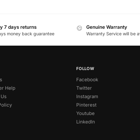
y 7 days returns
Genuine Warranty
ays money back guarantee
Warranty Service will be a
FOLLOW
s
Facebook
r Help
Twitter
 Us
Instagram
Policy
Pinterest
Youtube
LinkedIn