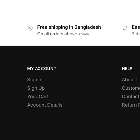
Free shipping in Bangladesh
Eas
On all orders above ৫০০০৳
7 d
MY ACCOUNT
HELP
Sign In
About U
Sign Up
Custome
Your Cart
Contact
Account Details
Return 