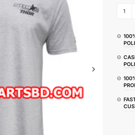
Thor
Star
Racing
Champ
100
T-
POL
Shirt
quantity
CAS
POL
100
PRO
FAS
CUS