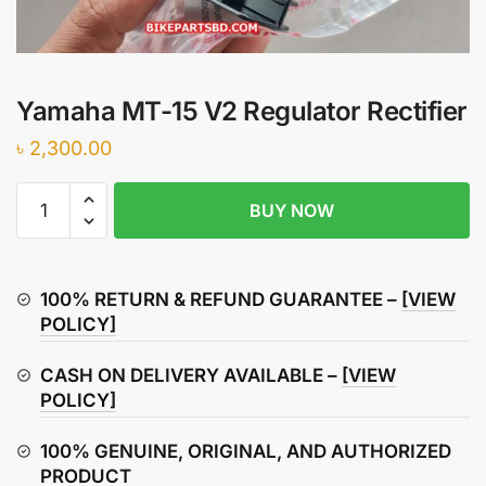
Yamaha MT-15 V2 Regulator Rectifier
৳
2,300.00
Yamaha
BUY NOW
MT-
15
V2
Regulator
100% RETURN & REFUND GUARANTEE –
[VIEW
Rectifier
POLICY]
quantity
CASH ON DELIVERY AVAILABLE –
[VIEW
POLICY]
100% GENUINE, ORIGINAL, AND AUTHORIZED
PRODUCT