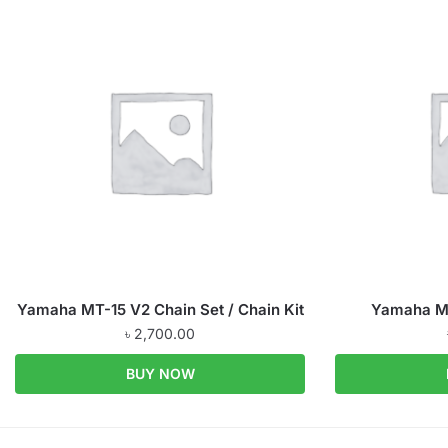
Yamaha MT-15 V2 Chain Set / Chain Kit
Yamaha MT
৳
2,700.00
BUY NOW