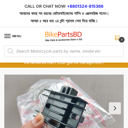
Skip
Skip
CALL OR CHAT NOW:
+8801324-815366
to
to
আমাদের কাছে সব ধরনের মোটরসাইকেলের পার্টস ও এক্সেসরিজ পাবেন।
navigation
content
আমরা ৫ বছর ধরে ২৪ ঘন্টা গ্রাহক সেবা দিয়ে যাচ্ছি।
MENU
0
Products
১০০% অরিজিনাল পার্টস – শোরুম থেকে সরাসরি সংগ্রহ এবং শুধুমাত্র কুরিয়ার সার্ভিসে ডেলিভারি।
search
অর্ডার করার পর পার্টের ছবি দেখুন। পছন্দ হলে Cash on Delivery দিন, না হলে ৫ মিনিটে ১৯৯
টাকা ডেলিভারি চার্জ ফেরত। COD সুবিধা এবং সহজ রিফান্ড নিশ্চিত।