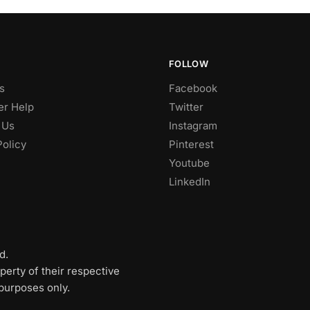
FOLLOW
s
Facebook
r Help
Twitter
 Us
Instagram
Policy
Pinterest
Youtube
LinkedIn
d.
perty of their respective
 purposes only.