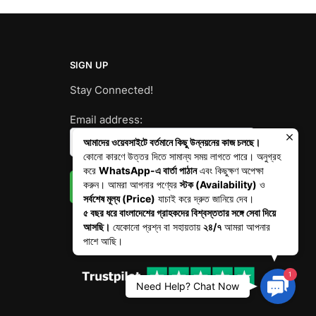
SIGN UP
Stay Connected!
Email address:
আমাদের ওয়েবসাইটে বর্তমানে কিছু উন্নয়নের কাজ চলছে।
কোনো কারণে উত্তর দিতে সামান্য সময় লাগতে পারে। অনুগ্রহ
করে
WhatsApp-এ বার্তা পাঠান
এবং কিছুক্ষণ অপেক্ষা
করুন। আমরা আপনার পণ্যের
স্টক (Availability)
ও
সর্বশেষ মূল্য (Price)
যাচাই করে দ্রুত জানিয়ে দেব।
৫ বছর ধরে বাংলাদেশের গ্রাহকদের বিশ্বস্ততার সঙ্গে সেবা দিয়ে
আসছি।
যেকোনো প্রশ্ন বা সহায়তায়
২৪/৭
আমরা আপনার
পাশে আছি।
1
Contac
Need Help? Chat Now