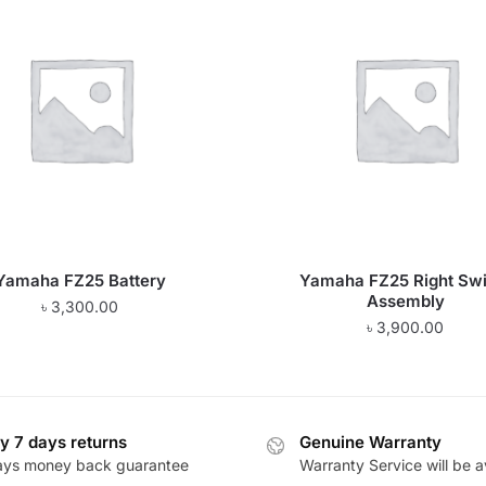
Yamaha FZ25 Battery
Yamaha FZ25 Right Swi
Assembly
৳
3,300.00
৳
3,900.00
y 7 days returns
Genuine Warranty
ays money back guarantee
Warranty Service will be a