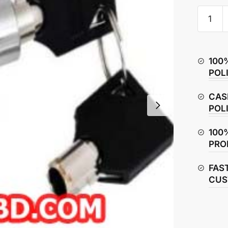
Yamaha
FZ25
Lock
Set
100
quantity
POL
CAS
POL
100
PRO
FAS
CUS