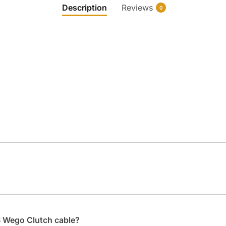
Description
Reviews
0
.
S Wego Clutch cable?