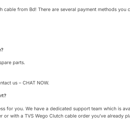
h cable from Bd! There are several payment methods you c
e?
spare parts.
Contact us – CHAT NOW.
rt?
ess for you. We have a dedicated support team which is ava
er or with a TVS Wego Clutch cable order you’ve already p