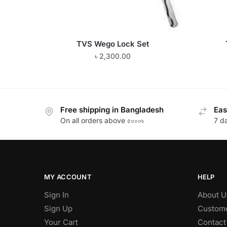
TVS Wego Lock Set
৳
2,300.00
Free shipping in Bangladesh
Eas
On all orders above ৫০০০৳
7 d
MY ACCOUNT
HELP
Sign In
About U
Sign Up
Custome
Your Cart
Contact