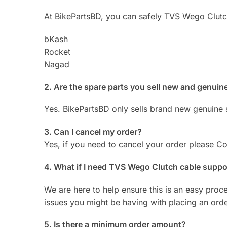
At BikePartsBD, you can safely TVS Wego Clutc
bKash
Rocket
Nagad
2. Are the spare parts you sell new and genuin
Yes. BikePartsBD only sells brand new genuine 
3. Can I cancel my order?
Yes, if you need to cancel your order please 
4. What if I need TVS Wego Clutch cable suppo
We are here to help ensure this is an easy proc
issues you might be having with placing an ord
5. Is there a minimum order amount?