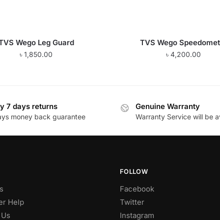
TVS Wego Leg Guard
TVS Wego Speedomet
৳
1,850.00
৳
4,200.00
y 7 days returns
Genuine Warranty
ays money back guarantee
Warranty Service will be a
FOLLOW
s
Facebook
r Help
Twitter
 Us
Instagram