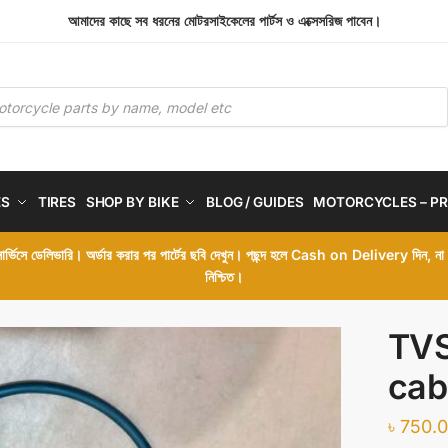
আমাদের কাছে সব ধরনের মোটরসাইকেলের পার্টস ও এক্সেসরিজ পাবেন।
ES
TIRES
SHOP BY BIKE
BLOG / GUIDES
MOTORCYCLES – PR
 সার্ভিসে ডেলিভারি। অর্ডার করার পর পার্টের ছবি দেখুন। পছন্দ হলে Cash on Delivery দিন, ন
নিশ্চিত।
TVS
cab
৳
750.