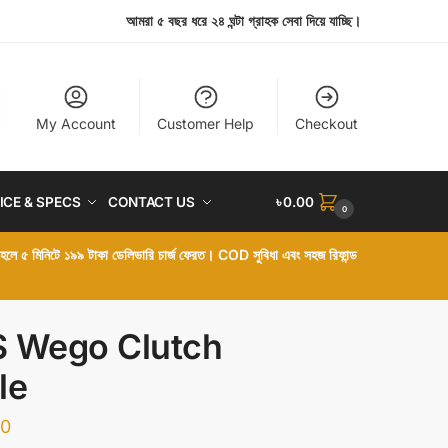
আমরা ৫ বছর ধরে ২৪ ঘন্টা গ্রাহক সেবা দিয়ে যাচ্ছি।
My Account
Customer Help
Checkout
ICE & SPECS
CONTACT US
৳
0.00
0
া হলে ৫ মিনিটে ১৯৯ টাকা ডেলিভারি চার্জ ফেরত। COD সুবিধা এবং সহজ রিফান্ড
 Wego Clutch
le
00