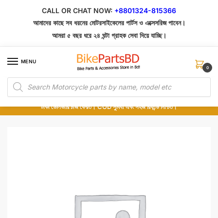
Skip
Skip
CALL OR CHAT NOW:
+8801324-815366
to
to
আমাদের কাছে সব ধরনের মোটরসাইকেলের পার্টস ও এক্সেসরিজ পাবেন।
navigation
content
আমরা ৫ বছর ধরে ২৪ ঘন্টা গ্রাহক সেবা দিয়ে যাচ্ছি।
MENU
0
Products
১০০% অরিজিনাল পার্টস – শোরুম থেকে সরাসরি সংগ্রহ এবং শুধুমাত্র কুরিয়ার সার্ভিসে ডেলিভারি।
search
অর্ডার করার পর পার্টের ছবি দেখুন। পছন্দ হলে Cash on Delivery দিন, না হলে ৫ মিনিটে ১৯৯
টাকা ডেলিভারি চার্জ ফেরত। COD সুবিধা এবং সহজ রিফান্ড নিশ্চিত।