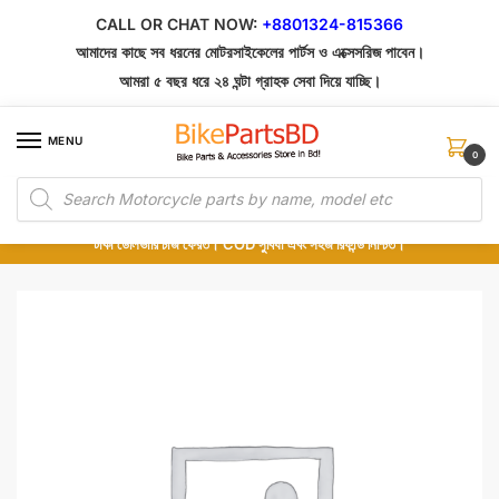
Skip
Skip
CALL OR CHAT NOW:
+8801324-815366
to
to
আমাদের কাছে সব ধরনের মোটরসাইকেলের পার্টস ও এক্সেসরিজ পাবেন।
navigation
content
আমরা ৫ বছর ধরে ২৪ ঘন্টা গ্রাহক সেবা দিয়ে যাচ্ছি।
MENU
0
Products
১০০% অরিজিনাল পার্টস – শোরুম থেকে সরাসরি সংগ্রহ এবং শুধুমাত্র কুরিয়ার সার্ভিসে ডেলিভারি।
search
অর্ডার করার পর পার্টের ছবি দেখুন। পছন্দ হলে Cash on Delivery দিন, না হলে ৫ মিনিটে ১৯৯
টাকা ডেলিভারি চার্জ ফেরত। COD সুবিধা এবং সহজ রিফান্ড নিশ্চিত।