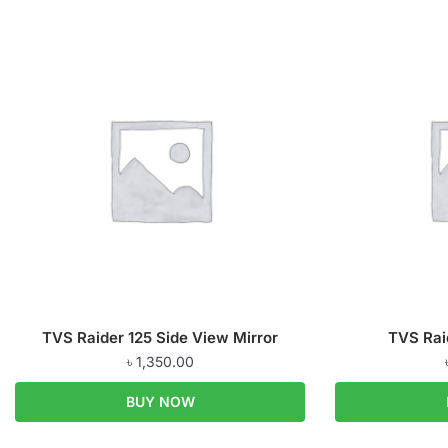
TVS Raider 125 Side View Mirror
TVS Rai
৳
1,350.00
BUY NOW