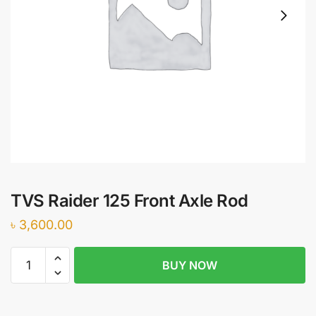
TVS Raider 125 Front Axle Rod
৳
3,600.00
TVS
BUY NOW
Raider
125
Front