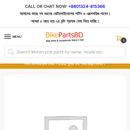
Skip
Skip
CALL OR CHAT NOW:
+8801324-815366
to
to
আমাদের কাছে সব ধরনের মোটরসাইকেলের পার্টস ও এক্সেসরিজ পাবেন।
navigation
content
আমরা ৫ বছর ধরে ২৪ ঘন্টা গ্রাহক সেবা দিয়ে যাচ্ছি।
MENU
0
Products
১০০% অরিজিনাল পার্টস – শোরুম থেকে সরাসরি সংগ্রহ এবং শুধুমাত্র কুরিয়ার সার্ভিসে ডেলিভারি।
search
অর্ডার করার পর পার্টের ছবি দেখুন। পছন্দ হলে Cash on Delivery দিন, না হলে ৫ মিনিটে ১৯৯
টাকা ডেলিভারি চার্জ ফেরত। COD সুবিধা এবং সহজ রিফান্ড নিশ্চিত।