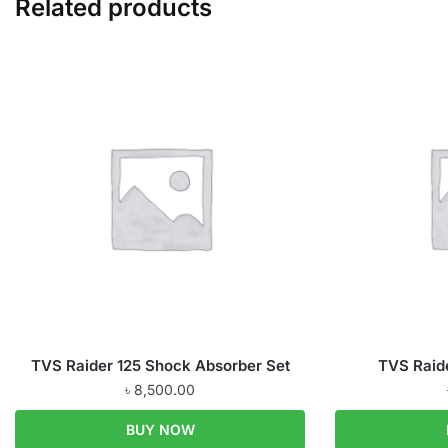
Related products
TVS Raider 125 Shock Absorber Set
TVS Raid
৳
8,500.00
BUY NOW