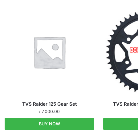
TVS Raider 125 Gear Set
TVS Raider
৳
7,000.00
BUY NOW