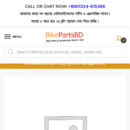
Skip
Skip
CALL OR CHAT NOW:
+8801324-815366
to
to
আমাদের কাছে সব ধরনের মোটরসাইকেলের পার্টস ও এক্সেসরিজ পাবেন।
navigation
content
আমরা ৫ বছর ধরে ২৪ ঘন্টা গ্রাহক সেবা দিয়ে যাচ্ছি।
MENU
0
Products
১০০% অরিজিনাল পার্টস – শোরুম থেকে সরাসরি সংগ্রহ এবং শুধুমাত্র কুরিয়ার সার্ভিসে ডেলিভারি।
search
অর্ডার করার পর পার্টের ছবি দেখুন। পছন্দ হলে Cash on Delivery দিন, না হলে ৫ মিনিটে ১৯৯
টাকা ডেলিভারি চার্জ ফেরত। COD সুবিধা এবং সহজ রিফান্ড নিশ্চিত।