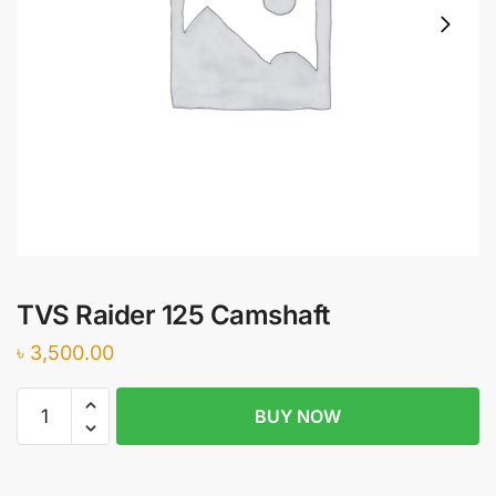
TVS Raider 125 Camshaft
৳
3,500.00
TVS
BUY NOW
Raider
125
Camshaft