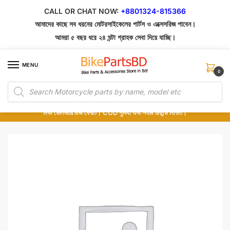
Skip
Skip
CALL OR CHAT NOW:
+8801324-815366
to
to
আমাদের কাছে সব ধরনের মোটরসাইকেলের পার্টস ও এক্সেসরিজ পাবেন।
navigation
content
আমরা ৫ বছর ধরে ২৪ ঘন্টা গ্রাহক সেবা দিয়ে যাচ্ছি।
MENU
0
Products
১০০% অরিজিনাল পার্টস – শোরুম থেকে সরাসরি সংগ্রহ এবং শুধুমাত্র কুরিয়ার সার্ভিসে ডেলিভারি।
search
অর্ডার করার পর পার্টের ছবি দেখুন। পছন্দ হলে Cash on Delivery দিন, না হলে ৫ মিনিটে ১৯৯
টাকা ডেলিভারি চার্জ ফেরত। COD সুবিধা এবং সহজ রিফান্ড নিশ্চিত।