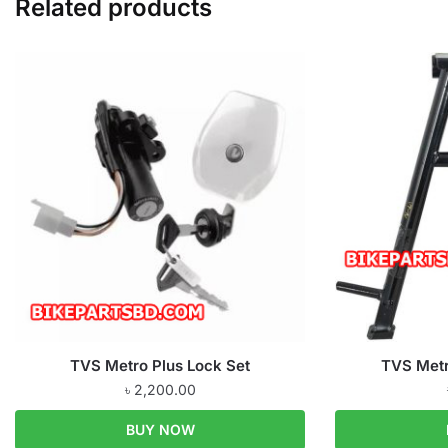
Related products
TVS Metro Plus Lock Set
TVS Metr
৳
2,200.00
BUY NOW