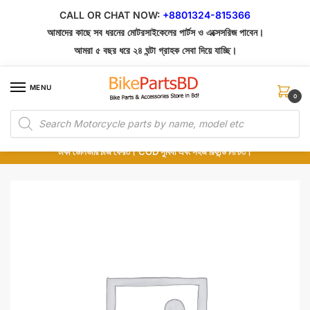
Skip
Skip
CALL OR CHAT NOW:
+8801324-815366
to
to
আমাদের কাছে সব ধরনের মোটরসাইকেলের পার্টস ও এক্সেসরিজ পাবেন।
navigation
content
আমরা ৫ বছর ধরে ২৪ ঘন্টা গ্রাহক সেবা দিয়ে যাচ্ছি।
MENU
0
Products
১০০% অরিজিনাল পার্টস – শোরুম থেকে সরাসরি সংগ্রহ এবং শুধুমাত্র কুরিয়ার সার্ভিসে ডেলিভারি।
search
অর্ডার করার পর পার্টের ছবি দেখুন। পছন্দ হলে Cash on Delivery দিন, না হলে ৫ মিনিটে ১৯৯
টাকা ডেলিভারি চার্জ ফেরত। COD সুবিধা এবং সহজ রিফান্ড নিশ্চিত।