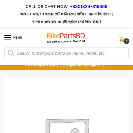
Skip
Skip
CALL OR CHAT NOW:
+8801324-815366
to
to
আমাদের কাছে সব ধরনের মোটরসাইকেলের পার্টস ও এক্সেসরিজ পাবেন।
navigation
content
আমরা ৫ বছর ধরে ২৪ ঘন্টা গ্রাহক সেবা দিয়ে যাচ্ছি।
MENU
0
Products
১০০% অরিজিনাল পার্টস – শোরুম থেকে সরাসরি সংগ্রহ এবং শুধুমাত্র কুরিয়ার সার্ভিসে ডেলিভারি।
search
অর্ডার করার পর পার্টের ছবি দেখুন। পছন্দ হলে Cash on Delivery দিন, না হলে ৫ মিনিটে ১৯৯
টাকা ডেলিভারি চার্জ ফেরত। COD সুবিধা এবং সহজ রিফান্ড নিশ্চিত।