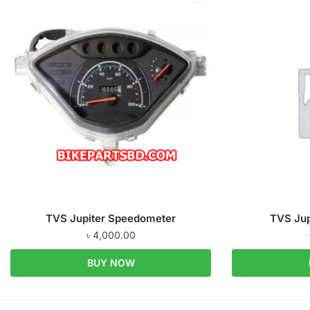
TVS Jupiter Speedometer
TVS Jup
৳
4,000.00
BUY NOW