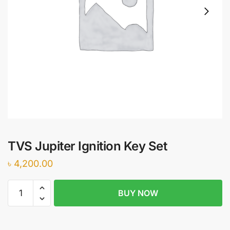
TVS Jupiter Ignition Key Set
৳
4,200.00
TVS
BUY NOW
Jupiter
Ignition
Key