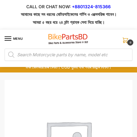
Skip
Skip
CALL OR CHAT NOW:
+8801324-815366
to
to
আমাদের কাছে সব ধরনের মোটরসাইকেলের পার্টস ও এক্সেসরিজ পাবেন।
navigation
content
আমরা ৫ বছর ধরে ২৪ ঘন্টা গ্রাহক সেবা দিয়ে যাচ্ছি।
MENU
0
Products
১০০% অরিজিনাল পার্টস – শোরুম থেকে সরাসরি সংগ্রহ এবং শুধুমাত্র কুরিয়ার সার্ভিসে ডেলিভারি।
search
অর্ডার করার পর পার্টের ছবি দেখুন। পছন্দ হলে Cash on Delivery দিন, না হলে ৫ মিনিটে ১৯৯
টাকা ডেলিভারি চার্জ ফেরত। COD সুবিধা এবং সহজ রিফান্ড নিশ্চিত।