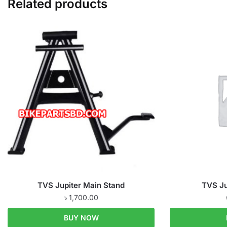
Related products
TVS Jupiter Main Stand
TVS Ju
৳
1,700.00
BUY NOW