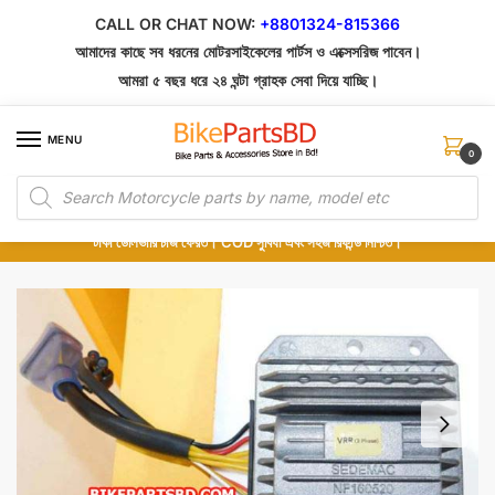
Skip
Skip
CALL OR CHAT NOW:
+8801324-815366
to
to
আমাদের কাছে সব ধরনের মোটরসাইকেলের পার্টস ও এক্সেসরিজ পাবেন।
navigation
content
আমরা ৫ বছর ধরে ২৪ ঘন্টা গ্রাহক সেবা দিয়ে যাচ্ছি।
MENU
0
Products
১০০% অরিজিনাল পার্টস – শোরুম থেকে সরাসরি সংগ্রহ এবং শুধুমাত্র কুরিয়ার সার্ভিসে ডেলিভারি।
search
অর্ডার করার পর পার্টের ছবি দেখুন। পছন্দ হলে Cash on Delivery দিন, না হলে ৫ মিনিটে ১৯৯
টাকা ডেলিভারি চার্জ ফেরত। COD সুবিধা এবং সহজ রিফান্ড নিশ্চিত।