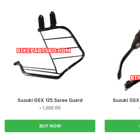
Suzuki GSX 125 Saree Guard
Suzuki GSX 
৳
1,500.00
BUY NOW