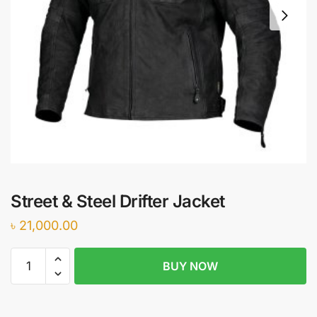
Street & Steel Drifter Jacket
৳
21,000.00
Street
BUY NOW
&
Steel
Drifter