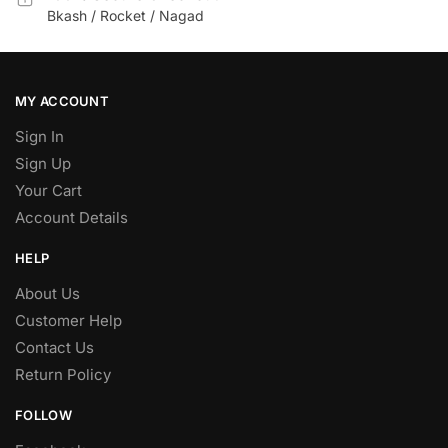
Bkash / Rocket / Nagad
MY ACCOUNT
Sign In
Sign Up
Your Cart
Account Details
HELP
About Us
Customer Help
Contact Us
Return Policy
FOLLOW