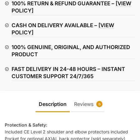
Jacket
100% RETURN & REFUND GUARANTEE –
[VIEW
quantity
POLICY]
CASH ON DELIVERY AVAILABLE –
[VIEW
POLICY]
100% GENUINE, ORIGINAL, AND AUTHORIZED
PRODUCT
FAST DELIVERY IN 24-48 HOURS – INSTANT
CUSTOMER SUPPORT 24/7/365
Description
Reviews
0
Protection & Safety:
Included CE Level 2 shoulder and elbow protectors included
Pocket for optional AXIAL back protector (sold separately)