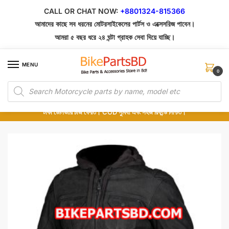
Skip
Skip
CALL OR CHAT NOW:
+8801324-815366
to
to
আমাদের কাছে সব ধরনের মোটরসাইকেলের পার্টস ও এক্সেসরিজ পাবেন।
navigation
content
আমরা ৫ বছর ধরে ২৪ ঘন্টা গ্রাহক সেবা দিয়ে যাচ্ছি।
MENU
0
Products
১০০% অরিজিনাল পার্টস – শোরুম থেকে সরাসরি সংগ্রহ এবং শুধুমাত্র কুরিয়ার সার্ভিসে ডেলিভারি।
search
অর্ডার করার পর পার্টের ছবি দেখুন। পছন্দ হলে Cash on Delivery দিন, না হলে ৫ মিনিটে ১৯৯
টাকা ডেলিভারি চার্জ ফেরত। COD সুবিধা এবং সহজ রিফান্ড নিশ্চিত।