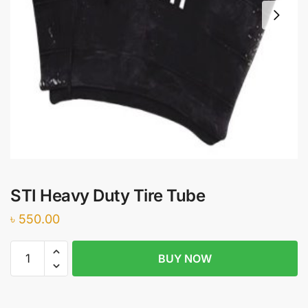
STI Heavy Duty Tire Tube
৳
550.00
STI
BUY NOW
Heavy
Duty
Tire