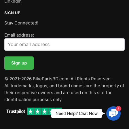
LinkedIn
SIGN UP
Stay Connected!
Email address:
© 2021–2026 BikePartsBD.com. All Rights Reserved.
All trademarks, logos, and brand names are the property of
their respective owners and are used on this site for
identification purposes only.
1
Contac
Need Help? Chat Now