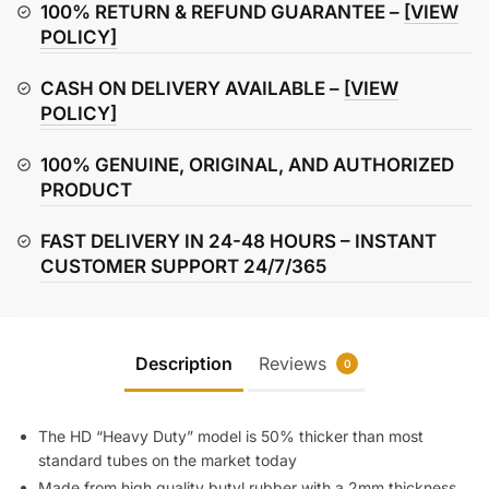
Tube
100% RETURN & REFUND GUARANTEE –
[VIEW
quantity
POLICY]
CASH ON DELIVERY AVAILABLE –
[VIEW
POLICY]
100% GENUINE, ORIGINAL, AND AUTHORIZED
PRODUCT
FAST DELIVERY IN 24-48 HOURS – INSTANT
CUSTOMER SUPPORT 24/7/365
Description
Reviews
0
The HD “Heavy Duty” model is 50% thicker than most
standard tubes on the market today
Made from high quality butyl rubber with a 2mm thickness