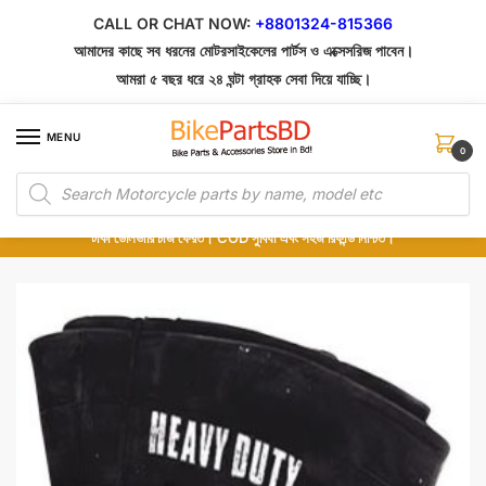
Skip
Skip
CALL OR CHAT NOW:
+8801324-815366
to
to
আমাদের কাছে সব ধরনের মোটরসাইকেলের পার্টস ও এক্সেসরিজ পাবেন।
navigation
content
আমরা ৫ বছর ধরে ২৪ ঘন্টা গ্রাহক সেবা দিয়ে যাচ্ছি।
MENU
0
Products
১০০% অরিজিনাল পার্টস – শোরুম থেকে সরাসরি সংগ্রহ এবং শুধুমাত্র কুরিয়ার সার্ভিসে ডেলিভারি।
search
অর্ডার করার পর পার্টের ছবি দেখুন। পছন্দ হলে Cash on Delivery দিন, না হলে ৫ মিনিটে ১৯৯
টাকা ডেলিভারি চার্জ ফেরত। COD সুবিধা এবং সহজ রিফান্ড নিশ্চিত।