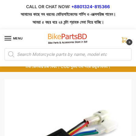
Skip
Skip
CALL OR CHAT NOW:
+8801324-815366
to
to
আমাদের কাছে সব ধরনের মোটরসাইকেলের পার্টস ও এক্সেসরিজ পাবেন।
navigation
content
আমরা ৫ বছর ধরে ২৪ ঘন্টা গ্রাহক সেবা দিয়ে যাচ্ছি।
MENU
0
Products
১০০% অরিজিনাল পার্টস – শোরুম থেকে সরাসরি সংগ্রহ এবং শুধুমাত্র কুরিয়ার সার্ভিসে ডেলিভারি।
search
অর্ডার করার পর পার্টের ছবি দেখুন। পছন্দ হলে Cash on Delivery দিন, না হলে ৫ মিনিটে ১৯৯
টাকা ডেলিভারি চার্জ ফেরত। COD সুবিধা এবং সহজ রিফান্ড নিশ্চিত।