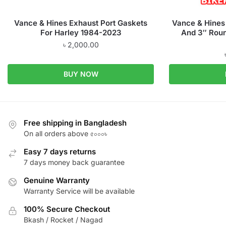
Vance & Hines Exhaust Port Gaskets
Vance & Hines Q
For Harley 1984-2023
And 3″ Roun
৳
2,000.00
BUY NOW
Free shipping in Bangladesh
On all orders above ৫০০০৳
Easy 7 days returns
7 days money back guarantee
Genuine Warranty
Warranty Service will be available
100% Secure Checkout
Bkash / Rocket / Nagad