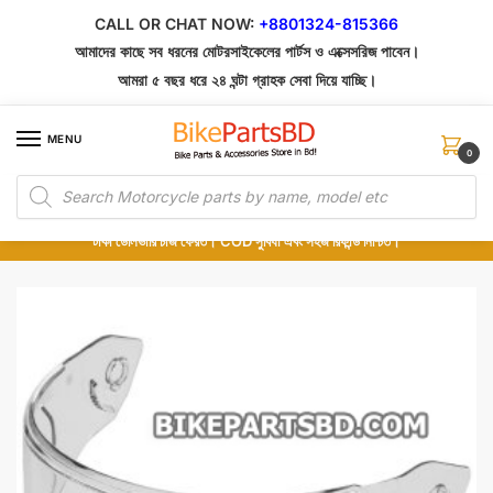
Skip
Skip
CALL OR CHAT NOW:
+8801324-815366
to
to
আমাদের কাছে সব ধরনের মোটরসাইকেলের পার্টস ও এক্সেসরিজ পাবেন।
navigation
content
আমরা ৫ বছর ধরে ২৪ ঘন্টা গ্রাহক সেবা দিয়ে যাচ্ছি।
MENU
0
Products
১০০% অরিজিনাল পার্টস – শোরুম থেকে সরাসরি সংগ্রহ এবং শুধুমাত্র কুরিয়ার সার্ভিসে ডেলিভারি।
search
অর্ডার করার পর পার্টের ছবি দেখুন। পছন্দ হলে Cash on Delivery দিন, না হলে ৫ মিনিটে ১৯৯
টাকা ডেলিভারি চার্জ ফেরত। COD সুবিধা এবং সহজ রিফান্ড নিশ্চিত।