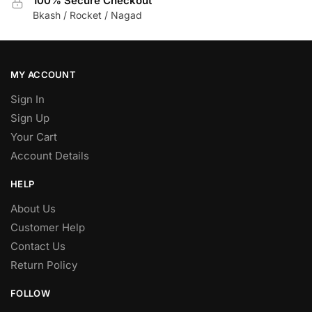
100% Secure Checkout
Bkash / Rocket / Nagad
MY ACCOUNT
Sign In
Sign Up
Your Cart
Account Details
HELP
About Us
Customer Help
Contact Us
Return Policy
FOLLOW