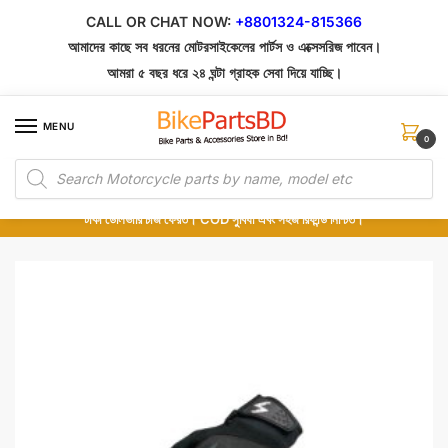
Skip
Skip
CALL OR CHAT NOW:
+8801324-815366
to
to
আমাদের কাছে সব ধরনের মোটরসাইকেলের পার্টস ও এক্সেসরিজ পাবেন।
navigation
content
আমরা ৫ বছর ধরে ২৪ ঘন্টা গ্রাহক সেবা দিয়ে যাচ্ছি।
MENU
0
Products
১০০% অরিজিনাল পার্টস – শোরুম থেকে সরাসরি সংগ্রহ এবং শুধুমাত্র কুরিয়ার সার্ভিসে ডেলিভারি।
search
অর্ডার করার পর পার্টের ছবি দেখুন। পছন্দ হলে Cash on Delivery দিন, না হলে ৫ মিনিটে ১৯৯
টাকা ডেলিভারি চার্জ ফেরত। COD সুবিধা এবং সহজ রিফান্ড নিশ্চিত।