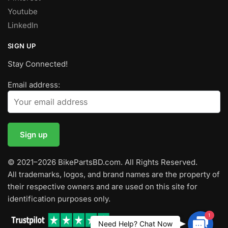
Youtube
LinkedIn
SIGN UP
Stay Connected!
Email address:
© 2021–2026 BikePartsBD.com. All Rights Reserved.
All trademarks, logos, and brand names are the property of
their respective owners and are used on this site for
identification purposes only.
1
Contac
Need Help? Chat Now