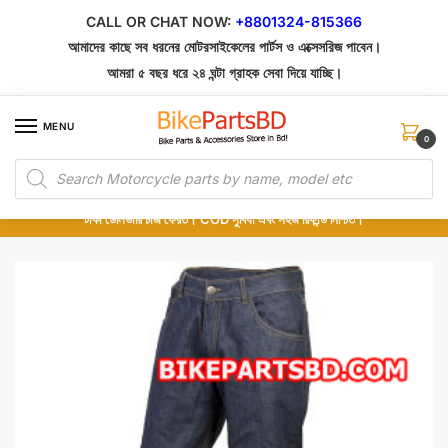
Skip
Skip
CALL OR CHAT NOW:
+8801324-815366
to
to
আমাদের কাছে সব ধরনের মোটরসাইকেলের পার্টস ও এক্সেসরিজ পাবেন।
navigation
content
আমরা ৫ বছর ধরে ২৪ ঘন্টা গ্রাহক সেবা দিয়ে যাচ্ছি।
MENU
0
Products
১০০% অরিজিনাল পার্টস – শোরুম থেকে সরাসরি সংগ্রহ এবং শুধুমাত্র কুরিয়ার সার্ভিসে ডেলিভারি।
search
অর্ডার করার পর পার্টের ছবি দেখুন। পছন্দ হলে Cash on Delivery দিন, না হলে ৫ মিনিটে ১৯৯
টাকা ডেলিভারি চার্জ ফেরত। COD সুবিধা এবং সহজ রিফান্ড নিশ্চিত।