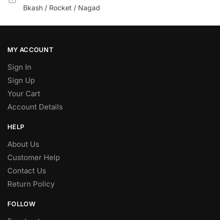
Bkash / Rocket / Nagad
MY ACCOUNT
Sign In
Sign Up
Your Cart
Account Details
HELP
About Us
Customer Help
Contact Us
Return Policy
FOLLOW