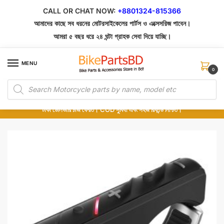
Skip
Skip
CALL OR CHAT NOW:
+8801324-815366
to
to
আমাদের কাছে সব ধরনের মোটরসাইকেলের পার্টস ও এক্সেসরিজ পাবেন।
navigation
content
আমরা ৫ বছর ধরে ২৪ ঘন্টা গ্রাহক সেবা দিয়ে যাচ্ছি।
MENU
0
Products
১০০% অরিজিনাল পার্টস – শোরুম থেকে সরাসরি সংগ্রহ এবং শুধুমাত্র কুরিয়ার সার্ভিসে ডেলিভারি।
search
অর্ডার করার পর পার্টের ছবি দেখুন। পছন্দ হলে Cash on Delivery দিন, না হলে ৫ মিনিটে ১৯৯
টাকা ডেলিভারি চার্জ ফেরত। COD সুবিধা এবং সহজ রিফান্ড নিশ্চিত।