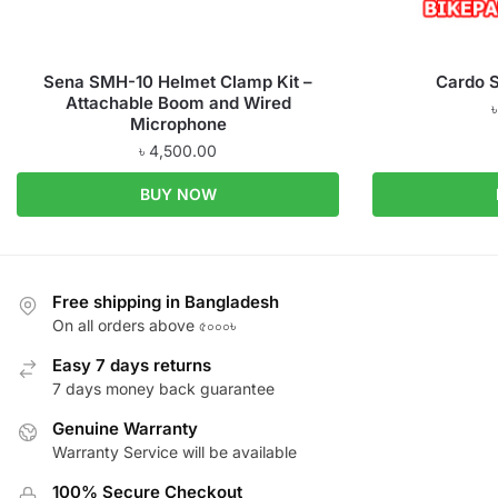
Sena SMH-10 Helmet Clamp Kit –
Cardo S
Attachable Boom and Wired
Microphone
৳
4,500.00
BUY NOW
Free shipping in Bangladesh
On all orders above ৫০০০৳
Easy 7 days returns
7 days money back guarantee
Genuine Warranty
Warranty Service will be available
100% Secure Checkout