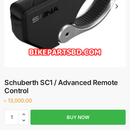
Schuberth SC1 / Advanced Remote
Control
৳
13,000.00
Schuberth
BUY NOW
SC1
/