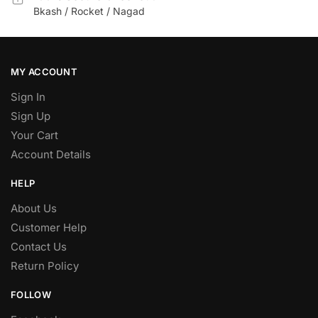
Bkash / Rocket / Nagad
MY ACCOUNT
Sign In
Sign Up
Your Cart
Account Details
HELP
About Us
Customer Help
Contact Us
Return Policy
FOLLOW