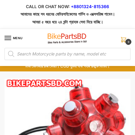
Skip
Skip
CALL OR CHAT NOW:
+8801324-815366
to
to
আমাদের কাছে সব ধরনের মোটরসাইকেলের পার্টস ও এক্সেসরিজ পাবেন।
navigation
content
আমরা ৫ বছর ধরে ২৪ ঘন্টা গ্রাহক সেবা দিয়ে যাচ্ছি।
MENU
0
Products
১০০% অরিজিনাল পার্টস – শোরুম থেকে সরাসরি সংগ্রহ এবং শুধুমাত্র কুরিয়ার সার্ভিসে ডেলিভারি।
search
অর্ডার করার পর পার্টের ছবি দেখুন। পছন্দ হলে Cash on Delivery দিন, না হলে ৫ মিনিটে ১৯৯
টাকা ডেলিভারি চার্জ ফেরত। COD সুবিধা এবং সহজ রিফান্ড নিশ্চিত।