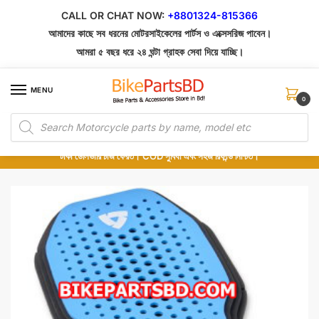
Skip
Skip
CALL OR CHAT NOW:
+8801324-815366
to
to
আমাদের কাছে সব ধরনের মোটরসাইকেলের পার্টস ও এক্সেসরিজ পাবেন।
navigation
content
আমরা ৫ বছর ধরে ২৪ ঘন্টা গ্রাহক সেবা দিয়ে যাচ্ছি।
MENU
0
Products
১০০% অরিজিনাল পার্টস – শোরুম থেকে সরাসরি সংগ্রহ এবং শুধুমাত্র কুরিয়ার সার্ভিসে ডেলিভারি।
search
অর্ডার করার পর পার্টের ছবি দেখুন। পছন্দ হলে Cash on Delivery দিন, না হলে ৫ মিনিটে ১৯৯
টাকা ডেলিভারি চার্জ ফেরত। COD সুবিধা এবং সহজ রিফান্ড নিশ্চিত।