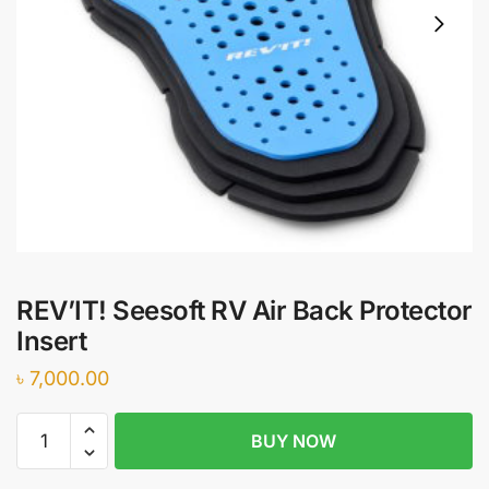
REV’IT! Seesoft RV Air Back Protector
Insert
৳
7,000.00
REV'IT!
BUY NOW
Seesoft
RV