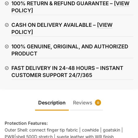
Gloves
100% RETURN & REFUND GUARANTEE –
[VIEW
quantity
POLICY]
CASH ON DELIVERY AVAILABLE –
[VIEW
POLICY]
100% GENUINE, ORIGINAL, AND AUTHORIZED
PRODUCT
FAST DELIVERY IN 24-48 HOURS – INSTANT
CUSTOMER SUPPORT 24/7/365
Description
Reviews
0
Protection Features:
Outer Shell: connect finger tip fabric | cowhide | goatskin |
PWR|shell 500D stretch | suede leather with WR finish