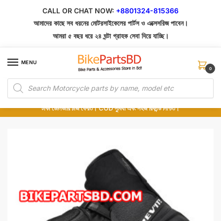
Skip
Skip
CALL OR CHAT NOW:
+8801324-815366
to
to
আমাদের কাছে সব ধরনের মোটরসাইকেলের পার্টস ও এক্সেসরিজ পাবেন।
navigation
content
আমরা ৫ বছর ধরে ২৪ ঘন্টা গ্রাহক সেবা দিয়ে যাচ্ছি।
MENU
0
Products
১০০% অরিজিনাল পার্টস – শোরুম থেকে সরাসরি সংগ্রহ এবং শুধুমাত্র কুরিয়ার সার্ভিসে ডেলিভারি।
search
অর্ডার করার পর পার্টের ছবি দেখুন। পছন্দ হলে Cash on Delivery দিন, না হলে ৫ মিনিটে ১৯৯
টাকা ডেলিভারি চার্জ ফেরত। COD সুবিধা এবং সহজ রিফান্ড নিশ্চিত।