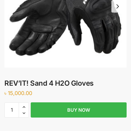
REV’IT! Sand 4 H2O Gloves
৳
15,000.00
REV'IT!
BUY NOW
Sand
4
H2O