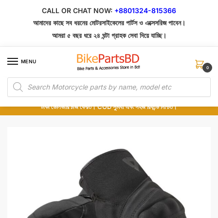
Skip
Skip
CALL OR CHAT NOW:
+8801324-815366
to
to
আমাদের কাছে সব ধরনের মোটরসাইকেলের পার্টস ও এক্সেসরিজ পাবেন।
navigation
content
আমরা ৫ বছর ধরে ২৪ ঘন্টা গ্রাহক সেবা দিয়ে যাচ্ছি।
MENU
0
Products
১০০% অরিজিনাল পার্টস – শোরুম থেকে সরাসরি সংগ্রহ এবং শুধুমাত্র কুরিয়ার সার্ভিসে ডেলিভারি।
search
অর্ডার করার পর পার্টের ছবি দেখুন। পছন্দ হলে Cash on Delivery দিন, না হলে ৫ মিনিটে ১৯৯
টাকা ডেলিভারি চার্জ ফেরত। COD সুবিধা এবং সহজ রিফান্ড নিশ্চিত।