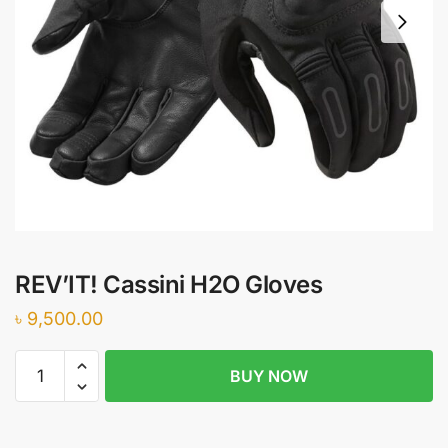
REV’IT! Cassini H2O Gloves
৳
9,500.00
REV'IT!
BUY NOW
Cassini
H2O
Gloves