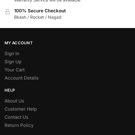
100% Secure Checkout
Bkash / Rocket / Nagad
MY ACCOUNT
Sign In
Sign Up
Your Cart
Account Details
HELP
About Us
Customer Help
Contact Us
Return Policy