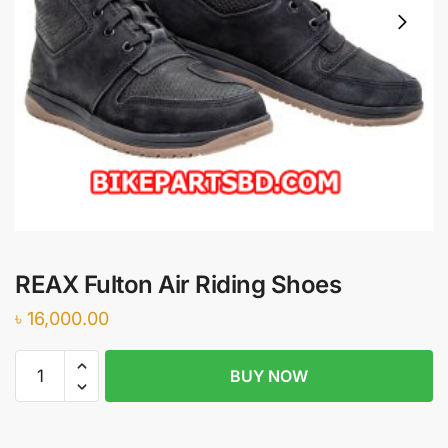
REAX Fulton Air Riding Shoes
৳
16,000.00
REAX
BUY NOW
Fulton
Air
Riding