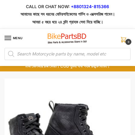
Skip
Skip
CALL OR CHAT NOW:
+8801324-815366
to
to
আমাদের কাছে সব ধরনের মোটরসাইকেলের পার্টস ও এক্সেসরিজ পাবেন।
navigation
content
আমরা ৫ বছর ধরে ২৪ ঘন্টা গ্রাহক সেবা দিয়ে যাচ্ছি।
MENU
0
Products
১০০% অরিজিনাল পার্টস – শোরুম থেকে সরাসরি সংগ্রহ এবং শুধুমাত্র কুরিয়ার সার্ভিসে ডেলিভারি।
search
অর্ডার করার পর পার্টের ছবি দেখুন। পছন্দ হলে Cash on Delivery দিন, না হলে ৫ মিনিটে ১৯৯
টাকা ডেলিভারি চার্জ ফেরত। COD সুবিধা এবং সহজ রিফান্ড নিশ্চিত।