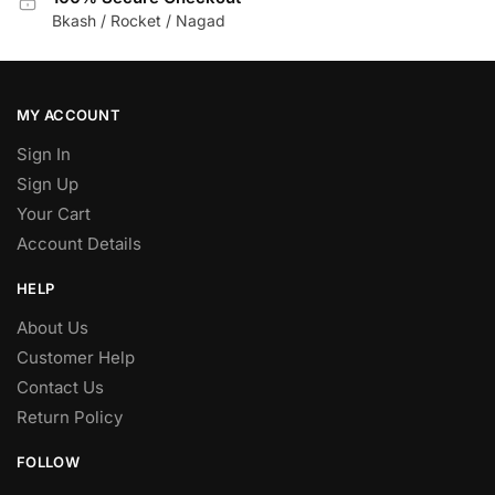
Bkash / Rocket / Nagad
MY ACCOUNT
Sign In
Sign Up
Your Cart
Account Details
HELP
About Us
Customer Help
Contact Us
Return Policy
FOLLOW