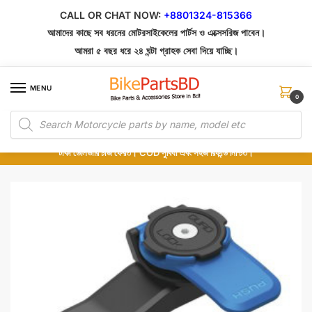
Skip
Skip
CALL OR CHAT NOW:
+8801324-815366
to
to
আমাদের কাছে সব ধরনের মোটরসাইকেলের পার্টস ও এক্সেসরিজ পাবেন।
navigation
content
আমরা ৫ বছর ধরে ২৪ ঘন্টা গ্রাহক সেবা দিয়ে যাচ্ছি।
MENU
0
Products
১০০% অরিজিনাল পার্টস – শোরুম থেকে সরাসরি সংগ্রহ এবং শুধুমাত্র কুরিয়ার সার্ভিসে ডেলিভারি।
search
অর্ডার করার পর পার্টের ছবি দেখুন। পছন্দ হলে Cash on Delivery দিন, না হলে ৫ মিনিটে ১৯৯
টাকা ডেলিভারি চার্জ ফেরত। COD সুবিধা এবং সহজ রিফান্ড নিশ্চিত।