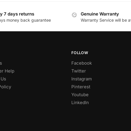
y 7 days returns
Genuine Warranty
ays money back guarantee
Warranty Service will be a
FOLLOW
s
Facebook
r Help
Twitter
 Us
Instagram
Policy
Pinterest
Youtube
LinkedIn