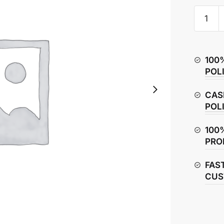
Pulsar
NS160
Top
Box
100
/
POL
Carrier
Box
CAS
quantity
POL
100
PRO
FAS
CUS