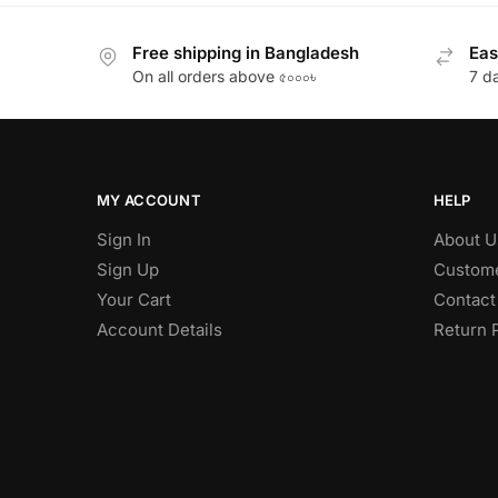
Free shipping in Bangladesh
Eas
On all orders above ৫০০০৳
7 d
MY ACCOUNT
HELP
Sign In
About U
Sign Up
Custome
Your Cart
Contact
Account Details
Return 