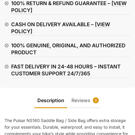
/
100% RETURN & REFUND GUARANTEE –
[VIEW
Side
POLICY]
Bag
CASH ON DELIVERY AVAILABLE –
[VIEW
quantity
POLICY]
100% GENUINE, ORIGINAL, AND AUTHORIZED
PRODUCT
FAST DELIVERY IN 24-48 HOURS – INSTANT
CUSTOMER SUPPORT 24/7/365
Description
Reviews
0
The Pulsar NS160 Saddle Bag / Side Bag offers extra storage
for your essentials. Durable, waterproof, and easy to install, it
complements your bike’s style while providing convenience for