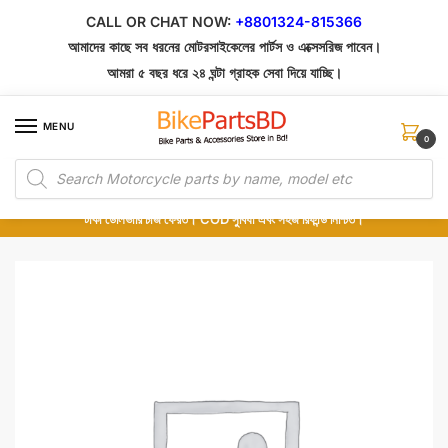
Skip
Skip
CALL OR CHAT NOW:
+8801324-815366
to
to
আমাদের কাছে সব ধরনের মোটরসাইকেলের পার্টস ও এক্সেসরিজ পাবেন।
navigation
content
আমরা ৫ বছর ধরে ২৪ ঘন্টা গ্রাহক সেবা দিয়ে যাচ্ছি।
MENU
0
Products
১০০% অরিজিনাল পার্টস – শোরুম থেকে সরাসরি সংগ্রহ এবং শুধুমাত্র কুরিয়ার সার্ভিসে ডেলিভারি।
search
অর্ডার করার পর পার্টের ছবি দেখুন। পছন্দ হলে Cash on Delivery দিন, না হলে ৫ মিনিটে ১৯৯
টাকা ডেলিভারি চার্জ ফেরত। COD সুবিধা এবং সহজ রিফান্ড নিশ্চিত।