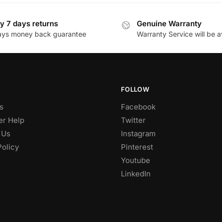
y 7 days returns
Genuine Warranty
ays money back guarantee
Warranty Service will be a
FOLLOW
s
Facebook
r Help
Twitter
 Us
Instagram
Policy
Pinterest
Youtube
LinkedIn