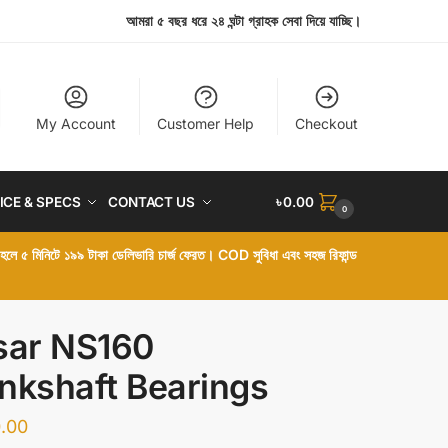
আমরা ৫ বছর ধরে ২৪ ঘন্টা গ্রাহক সেবা দিয়ে যাচ্ছি।
My Account
Customer Help
Checkout
ICE & SPECS
CONTACT US
৳
0.00
0
া হলে ৫ মিনিটে ১৯৯ টাকা ডেলিভারি চার্জ ফেরত। COD সুবিধা এবং সহজ রিফান্ড
sar NS160
nkshaft Bearings
.00