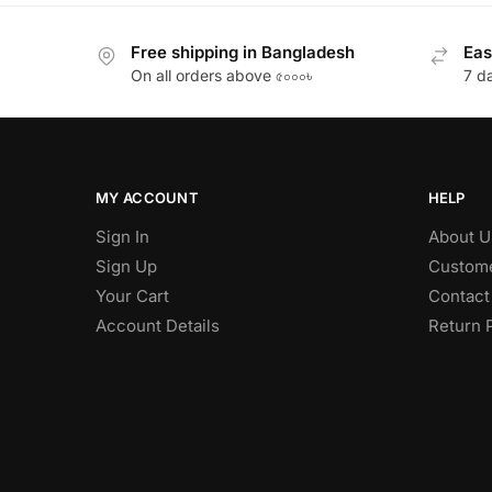
Free shipping in Bangladesh
Eas
On all orders above ৫০০০৳
7 d
MY ACCOUNT
HELP
Sign In
About U
Sign Up
Custome
Your Cart
Contact
Account Details
Return 