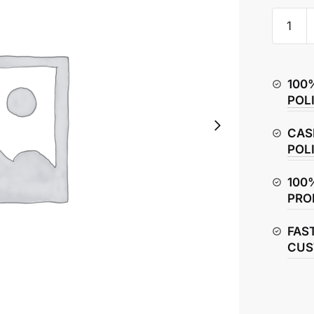
Pulsar
NS160
Cranksh
Bearing
100
quantity
POL
CAS
POL
100
PRO
FAS
CUS