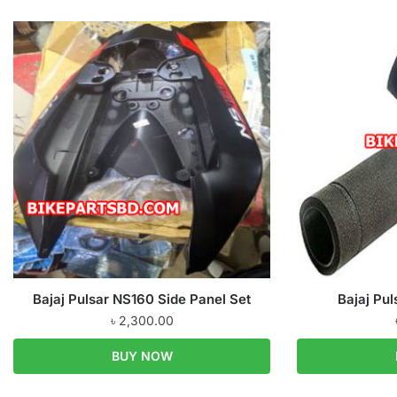
Bajaj Pulsar NS160 Side Panel Set
Bajaj Pul
৳
2,300.00
BUY NOW