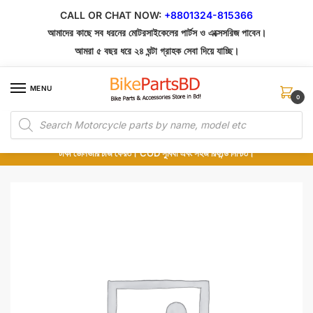
Skip
Skip
CALL OR CHAT NOW:
+8801324-815366
to
to
আমাদের কাছে সব ধরনের মোটরসাইকেলের পার্টস ও এক্সেসরিজ পাবেন।
navigation
content
আমরা ৫ বছর ধরে ২৪ ঘন্টা গ্রাহক সেবা দিয়ে যাচ্ছি।
MENU
0
Products
১০০% অরিজিনাল পার্টস – শোরুম থেকে সরাসরি সংগ্রহ এবং শুধুমাত্র কুরিয়ার সার্ভিসে ডেলিভারি।
search
অর্ডার করার পর পার্টের ছবি দেখুন। পছন্দ হলে Cash on Delivery দিন, না হলে ৫ মিনিটে ১৯৯
টাকা ডেলিভারি চার্জ ফেরত। COD সুবিধা এবং সহজ রিফান্ড নিশ্চিত।