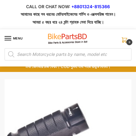
Skip
Skip
CALL OR CHAT NOW:
+8801324-815366
to
to
আমাদের কাছে সব ধরনের মোটরসাইকেলের পার্টস ও এক্সেসরিজ পাবেন।
navigation
content
আমরা ৫ বছর ধরে ২৪ ঘন্টা গ্রাহক সেবা দিয়ে যাচ্ছি।
MENU
0
Products
১০০% অরিজিনাল পার্টস – শোরুম থেকে সরাসরি সংগ্রহ এবং শুধুমাত্র কুরিয়ার সার্ভিসে ডেলিভারি।
search
অর্ডার করার পর পার্টের ছবি দেখুন। পছন্দ হলে Cash on Delivery দিন, না হলে ৫ মিনিটে ১৯৯
টাকা ডেলিভারি চার্জ ফেরত। COD সুবিধা এবং সহজ রিফান্ড নিশ্চিত।