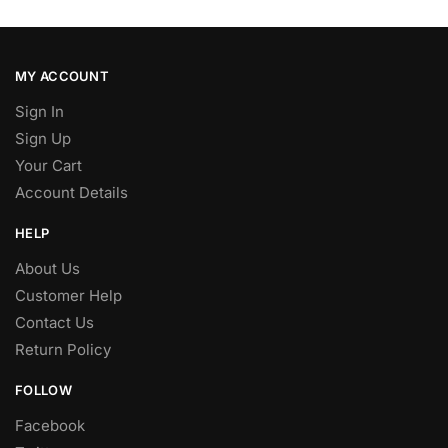
MY ACCOUNT
Sign In
Sign Up
Your Cart
Account Details
HELP
About Us
Customer Help
Contact Us
Return Policy
FOLLOW
Facebook