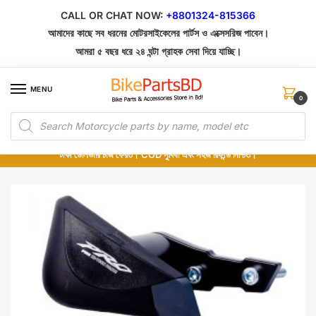
Skip
Skip
CALL OR CHAT NOW:
+8801324-815366
to
to
আমাদের কাছে সব ধরনের মোটরসাইকেলের পার্টস ও এক্সেসরিজ পাবেন।
navigation
content
আমরা ৫ বছর ধরে ২৪ ঘন্টা গ্রাহক সেবা দিয়ে যাচ্ছি।
MENU
0
Products
১০০% অরিজিনাল পার্টস – শোরুম থেকে সরাসরি সংগ্রহ এবং শুধুমাত্র কুরিয়ার সার্ভিসে ডেলিভারি।
search
অর্ডার করার পর পার্টের ছবি দেখুন। পছন্দ হলে Cash on Delivery দিন, না হলে ৫ মিনিটে ১৯৯
টাকা ডেলিভারি চার্জ ফেরত। COD সুবিধা এবং সহজ রিফান্ড নিশ্চিত।