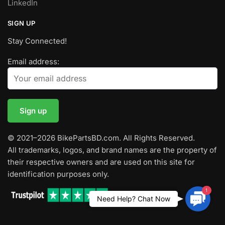
LinkedIn
SIGN UP
Stay Connected!
Email address:
© 2021–2026 BikePartsBD.com. All Rights Reserved.
All trademarks, logos, and brand names are the property of
their respective owners and are used on this site for
identification purposes only.
1
Contac
Need Help? Chat Now