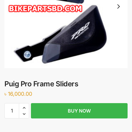
Puig Pro Frame Sliders
৳
16,000.00
Puig
BUY NOW
Pro
Frame
Sliders